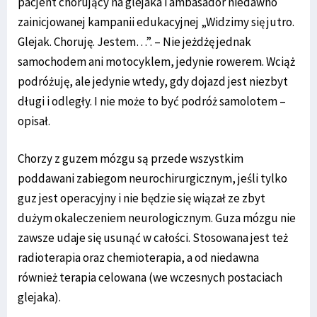
pacjent chorujący na glejaka i ambasador niedawno
zainicjowanej kampanii edukacyjnej „Widzimy się jutro.
Glejak. Choruję. Jestem…”. – Nie jeżdżę jednak
samochodem ani motocyklem, jedynie rowerem. Wciąż
podróżuję, ale jedynie wtedy, gdy dojazd jest niezbyt
długi i odległy. I nie może to być podróż samolotem –
opisał.
Chorzy z guzem mózgu są przede wszystkim
poddawani zabiegom neurochirurgicznym, jeśli tylko
guz jest operacyjny i nie będzie się wiązał ze zbyt
dużym okaleczeniem neurologicznym. Guza mózgu nie
zawsze udaje się usunąć w całości. Stosowana jest też
radioterapia oraz chemioterapia, a od niedawna
również terapia celowana (we wczesnych postaciach
glejaka).