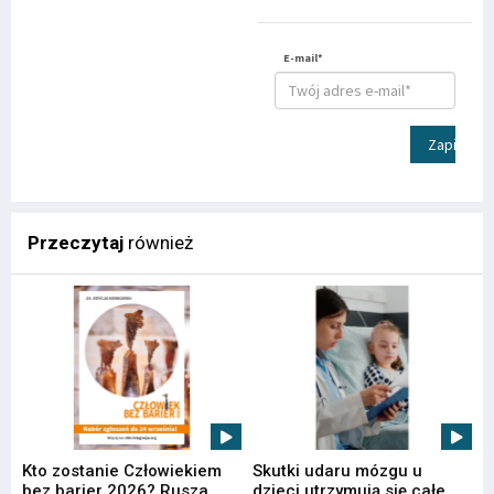
E-mail*
Zapisz
Przeczytaj
również
Kto zostanie Człowiekiem
Skutki udaru mózgu u
bez barier 2026? Rusza
dzieci utrzymują się całe