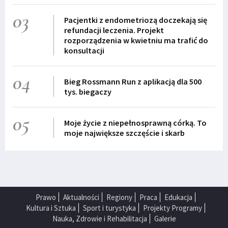
03
Pacjentki z endometriozą doczekają się
refundacji leczenia. Projekt
rozporządzenia w kwietniu ma trafić do
konsultacji
04
Bieg Rossmann Run z aplikacją dla 500
tys. biegaczy
05
Moje życie z niepełnosprawną córką. To
moje największe szczęście i skarb
Prawo
Aktualności
Regiony
Praca
Edukacja
Kultura i Sztuka
Sport i turystyka
Projekty Programy
Nauka, Zdrowie i Rehabilitacja
Galerie