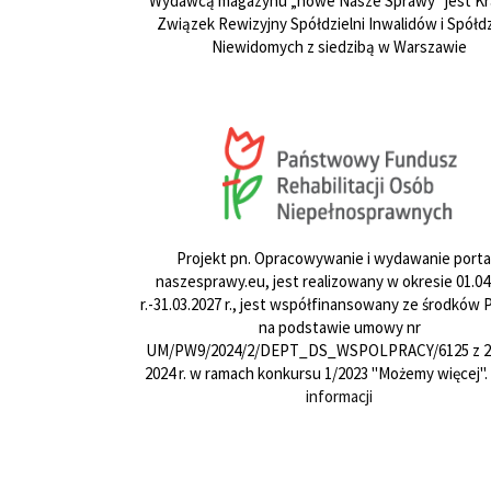
Wydawcą magazynu „nowe Nasze Sprawy” jest Kr
Związek Rewizyjny Spółdzielni Inwalidów i Spółdz
Niewidomych z siedzibą w Warszawie
Projekt pn. Opracowywanie i wydawanie porta
naszesprawy.eu, jest realizowany w okresie 01.04
r.-31.03.2027 r., jest współfinansowany ze środków
na podstawie umowy nr
UM/PW9/2024/2/DEPT_DS_WSPOLPRACY/6125 z 24
2024 r. w ramach konkursu 1/2023 "Możemy więcej".
informacji