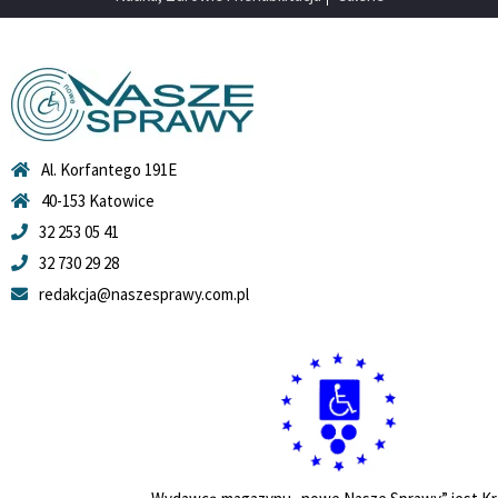
Al. Korfantego 191E
40-153 Katowice
32 253 05 41
32 730 29 28
redakcja@naszesprawy.com.pl