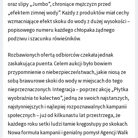
oraz slipy „Jumbo”, chroniące mężczyzn przed
„efektem zimnej wody”. Każdy z produktów miał cechy
wzmacniające efekt skoku do wody z dużej wysokości –
popisowego numeru każdego chłopaka żądnego
podziwu i szacunku rówieśników.
Rozbawionych ofertą odbiorców czekała jednak
zaskakująca puenta. Celem aukcji było bowiem
przypomnienie o niebezpieczeństwach, jakie niosą ze
sobą brawurowe skoki do wody w miejscach do tego
nieprzeznaczonych. Integracja – poprzez akcję „Płytka
wyobraźnia to kalectwo”, jedną ze swoich najstarszych,
najsłynniejszych i najlepiej rozpoznawalnych kampanii
społecznych – już od kilkunastu lat przestrzega, że
każdego roku setki ludzi łamie kręgosłupy po skokach.
Nowa formuła kampanii i genialny pomysł Agencji Walk