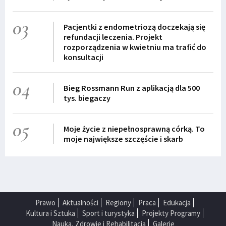
03
Pacjentki z endometriozą doczekają się
refundacji leczenia. Projekt
rozporządzenia w kwietniu ma trafić do
konsultacji
04
Bieg Rossmann Run z aplikacją dla 500
tys. biegaczy
05
Moje życie z niepełnosprawną córką. To
moje największe szczęście i skarb
Prawo
Aktualności
Regiony
Praca
Edukacja
Kultura i Sztuka
Sport i turystyka
Projekty Programy
Nauka, Zdrowie i Rehabilitacja
Galerie