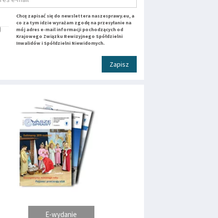
Chcę zapisać się do newslettera naszesprawy.eu, a
co za tym idzie wyrażam zgodę na przesyłanie na
mój adres e-mail informacji pochodzących od
Krajowego Związku Rewizyjnego Spółdzielni
Inwalidów i Spółdzielni Niewidomych.
Zapisz
E-wydanie