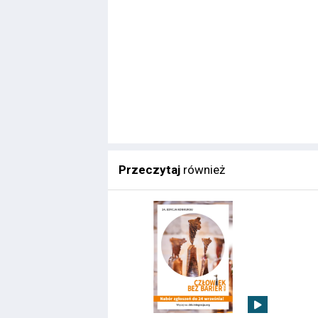
Przeczytaj
również