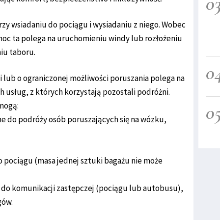
0
y wsiadaniu do pociągu i wysiadaniu z niego. Wobec
oc ta polega na uruchomieniu windy lub rozłożeniu
iu taboru.
0
lub o ograniczonej możliwości poruszania polega na
 usług, z których korzystają pozostali podróżni.
mogą:
0
ane do podróży osób poruszających się na wózku,
o pociągu (masa jednej sztuki bagażu nie może
ę do komunikacji zastępczej (pociągu lub autobusu),
gów.