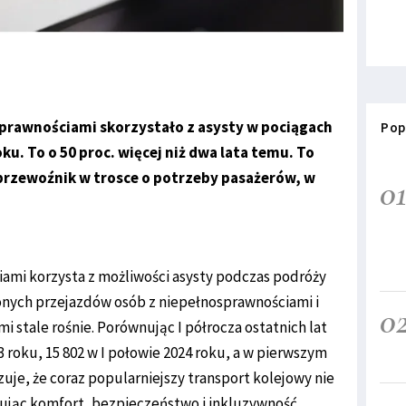
sprawnościami skorzystało z asysty w pociągach
Pop
u. To o 50 proc. więcej niż dwa lata temu. To
ę przewoźnik w trosce o potrzeby pasażerów, w
0
iami korzysta z możliwości asysty podczas podróży
zonych przejazdów osób z niepełnosprawnościami i
0
stale rośnie. Porównując I półrocza ostatnich lat
23 roku, 15 802 w I połowie 2024 roku, a w pierwszym
azuje, że coraz popularniejszy transport kolejowy nie
ując komfort, bezpieczeństwo i inkluzywność.