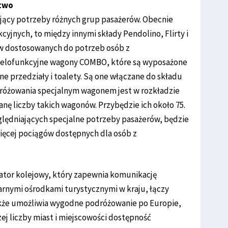
stwo
jący potrzeby różnych grup pasażerów. Obecnie
cyjnych, to między innymi składy Pendolino, Flirty i
nów dostosowanych do potrzeb osób z
 wielofunkcyjne wagony COMBO, które są wyposażone
ne przedziały i toalety. Są one włączane do składu
dróżowania specjalnym wagonem jest w rozkładzie
anę liczby takich wagonów. Przybędzie ich około 75.
lędniających specjalne potrzeby pasażerów, będzie
więcej pociągów dostępnych dla osób z
rator kolejowy, który zapewnia komunikację
rnymi ośrodkami turystycznymi w kraju, łączy
akże umożliwia wygodne podróżowanie po Europie,
j liczby miast i miejscowości dostępność