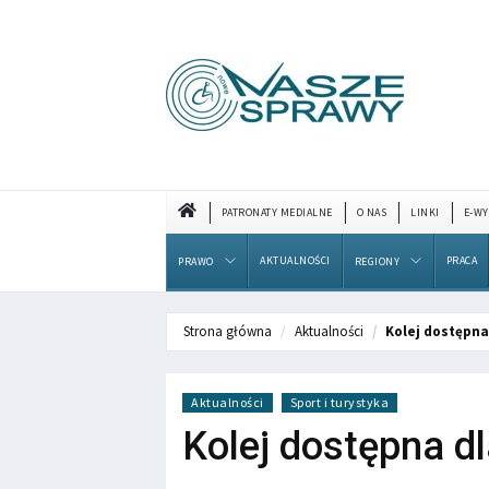
PATRONATY MEDIALNE
O NAS
LINKI
E-WY
AKTUALNOŚCI
PRACA
PRAWO
REGIONY
Strona główna
Aktualności
Kolej dostępna
Aktualności
Sport i turystyka
Kolej dostępna d