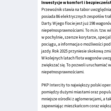
Inwestycje w komfort i bezpieczeń
Przewoźnik stawia na tabor uwzględnia
posiada 86 elektrycznych zespołów trak
Darty. W jego flocie jest już 198 wago
niepełnosprawnościami. To m.in. tzw.
w pochylnie, szersze korytarze, specjal
pociągu, a informacja o możliwości po
jazdy. Rok 2025 przyniesie skokową zmi
W kolejnych latach flota wagonów uwzg
zwiększać się. To pozwoli uruchamiać 
niepełnosprawnościami.
PKP Intercity to największy polski ope
pomiędzy dużymi miastami oraz popula
mniejsze ośrodki z aglomeracjami, a t
zapewniając mieszkańcom coraz większe