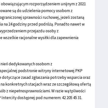
e z obowiązującym rozporządzeniem unijnym z 2021
igowane są do udzielenia pomocy osobom z
graniczonej sprawności ruchowej, jeżeli zostaną
ia na 24 godziny przed podróżą. Ponadto nawet w
 wyprzedzeniem przejazdu osoby z
 wszelkie racjonalne wysiłki dla zapewnienia
odnień dedykowanych osobom z
 specjalnej podstronie witryny internetowej PKP
e dotyczące zasad zgłaszania potrzeby wsparcia oraz
a konkretnych stacjach wraz ze szczegółową ofertą
ób z niepełnosprawnościami. W razie wątpliwości
P Intercity dostępnej pod numerem: 42 205 45 31.