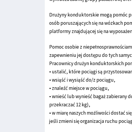
Drużyny konduktorskie mogą pomóc prz
osób poruszających się na wózkach pom
platformy znajdującej się na wyposażen
Pomoc osobie z niepełnosprawnościami 
zapewnieniu jej dostępu do tych samych
Pracownicy drużyn konduktorskich po
• ustalić, które pociągi są przystosow
• wsiąść i wysiąść do/z pociągu,
• znaleźć miejsce w pociągu,
• wnieść lub wynieść bagaż zabierany d
przekraczać 12 kg),
• w miarę naszych możliwości dostać si
jeśli zmieni się organizacja ruchu pocią