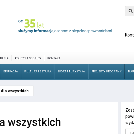
Kont
DANIA
POLITYKA COOKIES
KONTAKT
EDUKACJA
KULTURA I SZTUKA
SPORT I TURYSTYKA
PROJEKTY PROGRAMY
NAU
 dla wszystkich
Zost
powi
la wszystkich
wyda