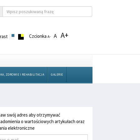
A+
A
Czcionka
rast
A-
KA, ZDROWIE I REHABILITACJA
GALERIE
aw swój adres aby otrzymywać
adomienia o wartościowych artykułach oraz
nia elektroniczne