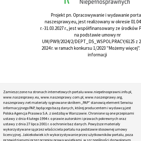
Projekt pn. Opracowywanie i wydawanie porta
naszesprawy.eu, jest realizowany w okresie 01.04
r.-31.03.2027 r., jest współfinansowany ze środków
na podstawie umowy nr
UM/PW9/2024/2/DEPT_DS_WSPOLPRACY/6125 z 24
2024 r. w ramach konkursu 1/2023 "Możemy więcej".
informacji
Zamieszczone na stronach internetowych portalu www.niepelnosprawni.info.pl,
www.naszesprawy.eu, www.naszesprawy.com.pl, www.naszesprawy.org,
naszesprawy.net materiały sygnowane skrótem „PAP” stanowią element Serwisu
informacyjnego PAP, będącego bazą danych, której producentem i wydawcą jest
Polska Agencja Prasowa S.A. z siedzibą w Warszawie. Chronione są one przepisami
ustawy z dnia 4 lutego 1994 r. o prawie autorskim i prawach pokrewnych oraz
ustawy z dnia 27 lipca 2001 r. o ochronie baz danych. Powyższe materiały
wykorzystywane są przez właściciela portalu na podstawie stosownej umowy
licencyjnej. Jakiekolwiek ich wykorzystywanie przez użytkowników portalu, poza
przewidzianymi przez przepisy prawa wyjątkami, w szczególności dozwolonym