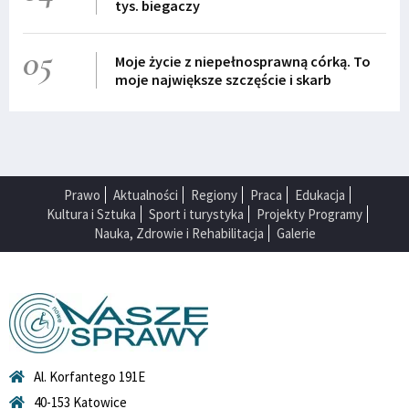
tys. biegaczy
05
Moje życie z niepełnosprawną córką. To
moje największe szczęście i skarb
Prawo
Aktualności
Regiony
Praca
Edukacja
Kultura i Sztuka
Sport i turystyka
Projekty Programy
Nauka, Zdrowie i Rehabilitacja
Galerie
Al. Korfantego 191E
40-153 Katowice