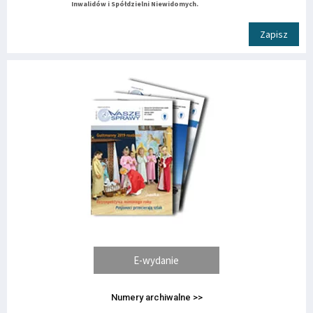
Inwalidów i Spółdzielni Niewidomych.
Zapisz
E-wydanie
Numery archiwalne >>