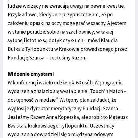
ludzie widzący nie zwracają uwagi na pewne kwestie.
Przykładowo, kiedyś nie przypuszczałam, że po
założeniu opaski na oczy mogę grać w szachy. A jestem
w stanie poradzić sobie na szachownicy, w takiej
sytuacji istotne są dotyk czy słuch – mówi Klaudia
Bułka z Tyflopunktu w Krakowie prowadzonego przez
Fundację Szansa – Jesteśmy Razem.
Widzenie zmysłami
W konferencji wzięło udział ok. 60 osób. W programie
wydarzenia znalazło się wystąpienie „Touch’n Match –
dostępność w modzie”. Wstępny plan zakładał, że
wygłosi je dyrektor merytoryczny Fundacji Szansa –
Jesteśmy Razem Anna Koperska, ale zrobił to Mateusz
Basista z krakowskiego Tyflopunktu. Uczestnicy
wydarzenia dowiedzieli się o międzynarodowym