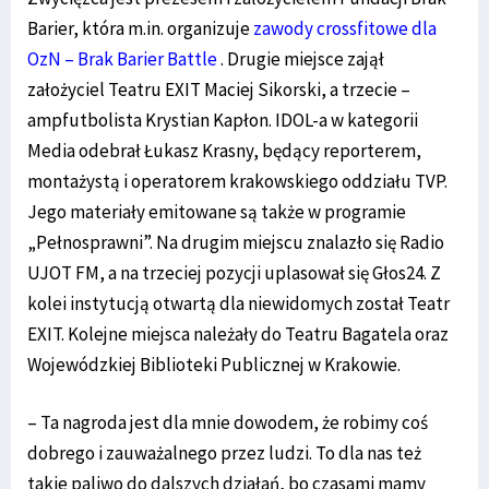
Barier, która m.in. organizuje
zawody crossfitowe dla
OzN – Brak Barier Battle
. Drugie miejsce zajął
założyciel Teatru EXIT Maciej Sikorski, a trzecie –
ampfutbolista Krystian Kapłon. IDOL-a w kategorii
Media odebrał Łukasz Krasny, będący reporterem,
montażystą i operatorem krakowskiego oddziału TVP.
Jego materiały emitowane są także w programie
„Pełnosprawni”. Na drugim miejscu znalazło się Radio
UJOT FM, a na trzeciej pozycji uplasował się Głos24. Z
kolei instytucją otwartą dla niewidomych został Teatr
EXIT. Kolejne miejsca należały do Teatru Bagatela oraz
Wojewódzkiej Biblioteki Publicznej w Krakowie.
– Ta nagroda jest dla mnie dowodem, że robimy coś
dobrego i zauważalnego przez ludzi. To dla nas też
takie paliwo do dalszych działań, bo czasami mamy