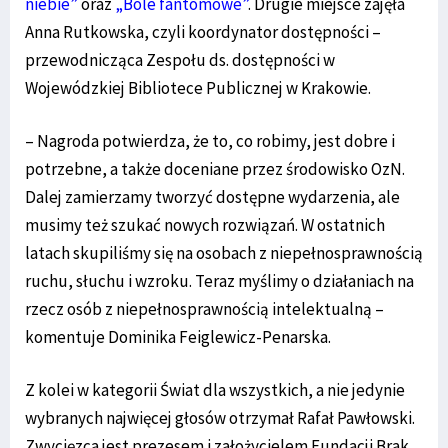
niebie”
oraz
„Bóle fantomowe”
. Drugie miejsce zajęła
Anna Rutkowska, czyli koordynator dostępności –
przewodnicząca Zespołu ds. dostępności w
Wojewódzkiej Bibliotece Publicznej w Krakowie.
– Nagroda potwierdza, że to, co robimy, jest dobre i
potrzebne, a także doceniane przez środowisko OzN.
Dalej zamierzamy tworzyć dostępne wydarzenia, ale
musimy też szukać nowych rozwiązań. W ostatnich
latach skupiliśmy się na osobach z niepełnosprawnością
ruchu, słuchu i wzroku. Teraz myślimy o działaniach na
rzecz osób z niepełnosprawnością intelektualną –
komentuje Dominika Feiglewicz-Penarska.
Z kolei w kategorii Świat dla wszystkich, a nie jedynie
wybranych najwięcej głosów otrzymał Rafał Pawłowski.
Zwycięzca jest prezesem i założycielem Fundacji Brak