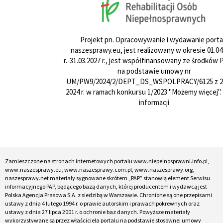
Projekt pn. Opracowywanie i wydawanie porta
naszesprawy.eu, jest realizowany w okresie 01.04
r.-31.03.2027 r., jest współfinansowany ze środków
na podstawie umowy nr
UM/PW9/2024/2/DEPT_DS_WSPOLPRACY/6125 z 24
2024 r. w ramach konkursu 1/2023 "Możemy więcej".
informacji
Zamieszczone na stronach internetowych portalu www.niepelnosprawni.info.pl,
www.naszesprawy.eu, www.naszesprawy.com.pl, www.naszesprawy.org,
naszesprawy.net materiały sygnowane skrótem „PAP” stanowią element Serwisu
informacyjnego PAP, będącego bazą danych, której producentem i wydawcą jest
Polska Agencja Prasowa S.A. z siedzibą w Warszawie. Chronione są one przepisami
ustawy z dnia 4 lutego 1994 r. o prawie autorskim i prawach pokrewnych oraz
ustawy z dnia 27 lipca 2001 r. o ochronie baz danych. Powyższe materiały
wykorzystywane są przez właściciela portalu na podstawie stosownej umowy