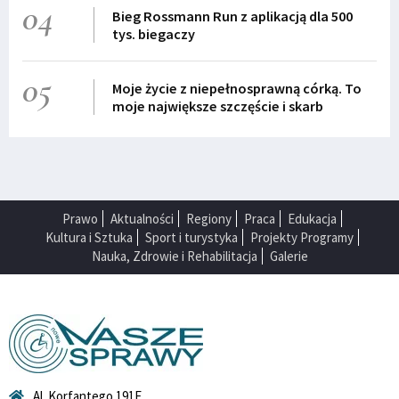
04
Bieg Rossmann Run z aplikacją dla 500
tys. biegaczy
05
Moje życie z niepełnosprawną córką. To
moje największe szczęście i skarb
Prawo
Aktualności
Regiony
Praca
Edukacja
Kultura i Sztuka
Sport i turystyka
Projekty Programy
Nauka, Zdrowie i Rehabilitacja
Galerie
Al. Korfantego 191E