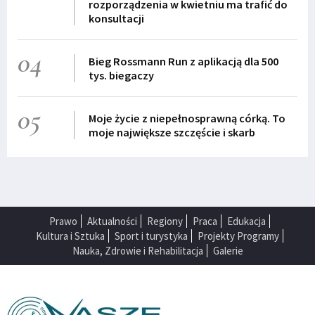
rozporządzenia w kwietniu ma trafić do
konsultacji
04
Bieg Rossmann Run z aplikacją dla 500
tys. biegaczy
05
Moje życie z niepełnosprawną córką. To
moje największe szczęście i skarb
Prawo
Aktualności
Regiony
Praca
Edukacja
Kultura i Sztuka
Sport i turystyka
Projekty Programy
Nauka, Zdrowie i Rehabilitacja
Galerie