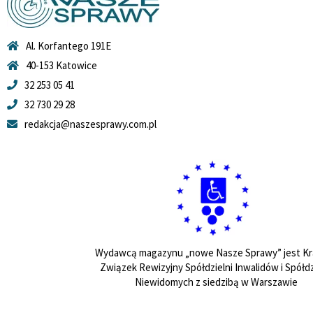
Al. Korfantego 191E
40-153 Katowice
32 253 05 41
32 730 29 28
redakcja@naszesprawy.com.pl
Wydawcą magazynu „nowe Nasze Sprawy” jest Kr
Związek Rewizyjny Spółdzielni Inwalidów i Spółdz
Niewidomych z siedzibą w Warszawie