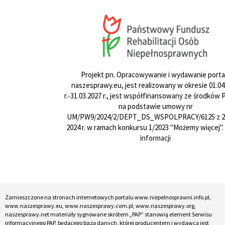
Projekt pn. Opracowywanie i wydawanie porta
naszesprawy.eu, jest realizowany w okresie 01.04
r.-31.03.2027 r., jest współfinansowany ze środków
na podstawie umowy nr
UM/PW9/2024/2/DEPT_DS_WSPOLPRACY/6125 z 24
2024 r. w ramach konkursu 1/2023 "Możemy więcej".
informacji
Zamieszczone na stronach internetowych portalu www.niepelnosprawni.info.pl,
www.naszesprawy.eu, www.naszesprawy.com.pl, www.naszesprawy.org,
naszesprawy.net materiały sygnowane skrótem „PAP” stanowią element Serwisu
informacyjnego PAP, będącego bazą danych, której producentem i wydawcą jest