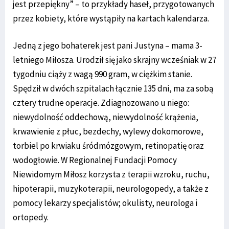
jest przepiękny” – to przykłady haseł, przygotowanych
przez kobiety, które wystąpiły na kartach kalendarza.
Jedną z jego bohaterek jest pani Justyna – mama 3-
letniego Miłosza. Urodził się jako skrajny wcześniak w 27
tygodniu ciąży z wagą 990 gram, w ciężkim stanie.
Spędził w dwóch szpitalach łącznie 135 dni, ma za sobą
cztery trudne operacje. Zdiagnozowano u niego:
niewydolność oddechową, niewydolność krążenia,
krwawienie z płuc, bezdechy, wylewy dokomorowe,
torbiel po krwiaku śródmózgowym, retinopatię oraz
wodogłowie. W Regionalnej Fundacji Pomocy
Niewidomym Miłosz korzysta z terapii wzroku, ruchu,
hipoterapii, muzykoterapii, neurologopedy, a także z
pomocy lekarzy specjalistów; okulisty, neurologa i
ortopedy.