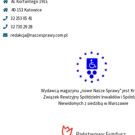
Al. Korfantego 191E
40-153 Katowice
32 253 05 41
32 730 29 28
redakcja@naszesprawy.com.pl
Wydawcą magazynu „nowe Nasze Sprawy” jest Kr
Związek Rewizyjny Spółdzielni Inwalidów i Spółdz
Niewidomych z siedzibą w Warszawie