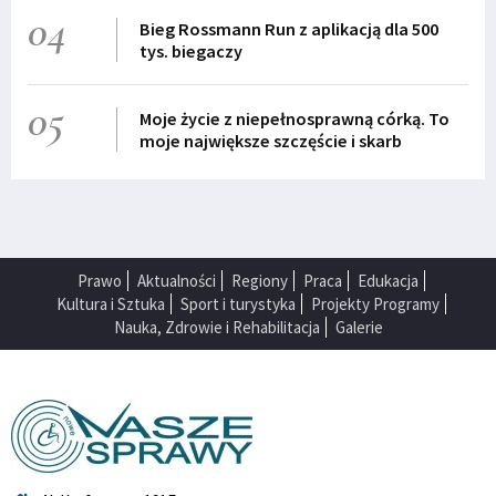
04
Bieg Rossmann Run z aplikacją dla 500
tys. biegaczy
05
Moje życie z niepełnosprawną córką. To
moje największe szczęście i skarb
Prawo
Aktualności
Regiony
Praca
Edukacja
Kultura i Sztuka
Sport i turystyka
Projekty Programy
Nauka, Zdrowie i Rehabilitacja
Galerie