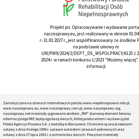
Projekt pn. Opracowywanie i wydawanie porta
naszesprawy.eu, jest realizowany w okresie 01.04
r.-31.03.2027 r., jest współfinansowany ze środków
na podstawie umowy nr
UM/PW9/2024/2/DEPT_DS_WSPOLPRACY/6125 z 24
2024 r. w ramach konkursu 1/2023 "Możemy więcej".
informacji
Zamieszczone na stronach internetowych portalu www.niepelnosprawni.info.pl,
www.naszesprawy.eu, www.naszesprawy.com.pl, www.naszesprawy.org,
naszesprawy.net materiały sygnowane skrótem „PAP” stanowią element Serwisu
informacyjnego PAP, będącego bazą danych, której producentem i wydawcą jest
Polska Agencja Prasowa S.A. z siedzibą w Warszawie. Chronione są one przepisami
ustawy z dnia 4 lutego 1994 r. o prawie autorskim i prawach pokrewnych oraz
ustawy z dnia 27 lipca 2001 r. o ochronie baz danych. Powyższe materiały