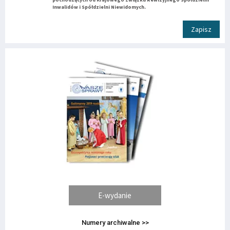
Inwalidów i Spółdzielni Niewidomych.
Zapisz
E-wydanie
Numery archiwalne >>