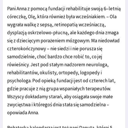
Pani Anna z pomocą fundacji rehabilituje swoją 6–letnią
córeczkę, Olę, która również była wcześniakiem. – Ola
wygrała walkę z sepsą, retinopatią wcześniaczą,
dysplazją oskrzelowo-płucną, ale każdego dnia zmaga
się z dziecięcym porażeniem mózgowym. Ma niedowład
czterokończynowy – nie siedzi i nie porusza się
samodzielnie, choć bardzo chce robić to, co jej
rówieśnicy. Jest pod stałym nadzorem neurologa,
rehabilitantów, okulisty, ortopedy, logopedy i
psychologa. Pod opieką fundacji jest od czterech lat,
gdzie pracuje z nią grupa wspaniałych terapeutów.
Wszyscy dokładamy starań, aby osiągała swoje małe
zwycięstwa i któregoś dnia stała się samodzielna –
opowiada Anna.
Bohaterką kalendarza jest też pani Danuta, której 5–