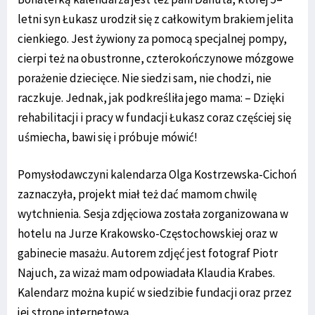
letni syn Łukasz urodził się z całkowitym brakiem jelita
cienkiego. Jest żywiony za pomocą specjalnej pompy,
cierpi też na obustronne, czterokończynowe mózgowe
porażenie dziecięce. Nie siedzi sam, nie chodzi, nie
raczkuje. Jednak, jak podkreśliła jego mama: – Dzięki
rehabilitacji i pracy w fundacji Łukasz coraz częściej się
uśmiecha, bawi się i próbuje mówić!
Pomysłodawczyni kalendarza Olga Kostrzewska-Cichoń
zaznaczyła, projekt miał też dać mamom chwilę
wytchnienia. Sesja zdjęciowa została zorganizowana w
hotelu na Jurze Krakowsko-Częstochowskiej oraz w
gabinecie masażu. Autorem zdjęć jest fotograf Piotr
Najuch, za wizaż mam odpowiadała Klaudia Krabes.
Kalendarz można kupić w siedzibie fundacji oraz przez
jej stronę internetową.