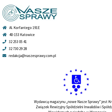
Al. Korfantego 191E
40-153 Katowice
32 253 05 41
32 730 29 28
redakcja@naszesprawy.com.pl
Wydawcą magazynu „nowe Nasze Sprawy” jest Kr
Związek Rewizyjny Spółdzielni Inwalidów i Spółdz