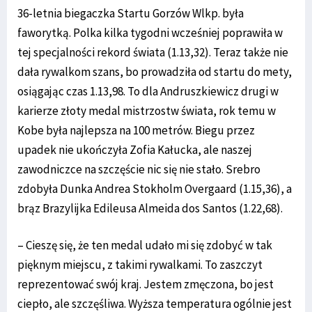
36-letnia biegaczka Startu Gorzów Wlkp. była
faworytką. Polka kilka tygodni wcześniej poprawiła w
tej specjalności rekord świata (1.13,32). Teraz także nie
dała rywalkom szans, bo prowadziła od startu do mety,
osiągając czas 1.13,98. To dla Andruszkiewicz drugi w
karierze złoty medal mistrzostw świata, rok temu w
Kobe była najlepsza na 100 metrów. Biegu przez
upadek nie ukończyła Zofia Kałucka, ale naszej
zawodniczce na szczęście nic się nie stało. Srebro
zdobyła Dunka Andrea Stokholm Overgaard (1.15,36), a
brąz Brazylijka Edileusa Almeida dos Santos (1.22,68).
– Cieszę się, że ten medal udało mi się zdobyć w tak
pięknym miejscu, z takimi rywalkami. To zaszczyt
reprezentować swój kraj. Jestem zmęczona, bo jest
ciepło, ale szczęśliwa. Wyższa temperatura ogólnie jest