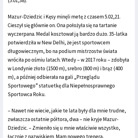
(5.01,38).
Mazur-Dziedzic i Kęsy minęli metę z czasem 5.02,21.
Cieszył się głównie on. Ona położyła się na tartanie
wyczerpana. Medal kosztował ją bardzo dużo. 35-latka
potwierdziła w New Delhi, że jest sportowcem
długowiecznym, bo na podium mistrzostw świata
wróciła po ośmiu latach. Wtedy – w 2017 roku – zdobyła
w Londynie złoto (1500 m), srebro (800 m) i brąz (400
m), a później odbierała na gali „Przeglądu
Sportowego” statuetkę dla Niepełnosprawnego
Sportowca Roku.
– Nawet nie wiecie, jakie te lata były dla mnie trudne,
zwłaszcza ostatnie półtora, dwa – nie kryje Mazur-
Dziedzic. – Zmieniło się u mnie właściwie wszystko,
łącznie z nazwiskiem. Mam nowego trenera,