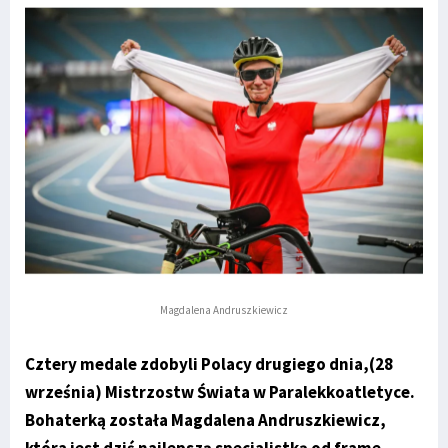
Magdalena Andruszkiewicz
Cztery medale zdobyli Polacy drugiego dnia,(28
września) Mistrzostw Świata w Paralekkoatletyce.
Bohaterką została Magdalena Andruszkiewicz,
która jest dziś najlepszą specjalistką od frame