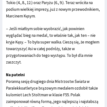
Tokio (4., 8., 12.) oraz Paryżu (6., 9.). Teraz wróciła na
podium wielkiej imprezy, już z nowym przewodnikiem,
Marcinem Kęsym.
– Jeśli miałbym sobie wyobrazić, jak powinien
wyglądać bieg na medal, to właśnie tak, jak ten – nie
kryje Kęsy. – To była super walka. Cieszę się, że mogłem
towarzyszyć Asi w całej podróży, także w
przygotowaniach do tego występu. To był dla mnie
zaszczyt.
Na patelni
Poranną sesję drugiego dnia Mistrzostw Świata w
Paralekkoatletyce brązowym medalem ozdobił także
kulomiot Lech Stoltman w klasie F55. Polak
zaimponował równą formą, jego najlepszą i najsłabszą