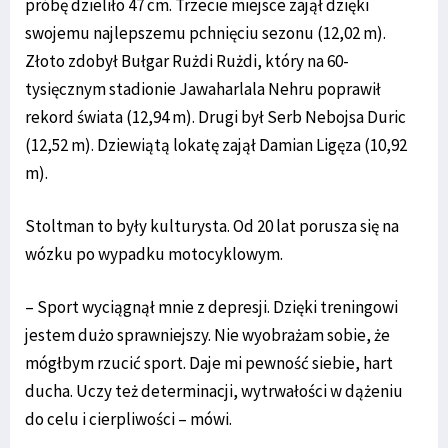
próbę dzieliło 47 cm. Trzecie miejsce zajął dzięki
swojemu najlepszemu pchnięciu sezonu (12,02 m).
Złoto zdobył Bułgar Rużdi Rużdi, który na 60-
tysięcznym stadionie Jawaharlala Nehru poprawił
rekord świata (12,94 m). Drugi był Serb Nebojsa Duric
(12,52 m). Dziewiątą lokatę zajął Damian Ligęza (10,92
m).
Stoltman to były kulturysta. Od 20 lat porusza się na
wózku po wypadku motocyklowym.
– Sport wyciągnął mnie z depresji. Dzięki treningowi
jestem dużo sprawniejszy. Nie wyobrażam sobie, że
mógłbym rzucić sport. Daje mi pewność siebie, hart
ducha. Uczy też determinacji, wytrwałości w dążeniu
do celu i cierpliwości – mówi.