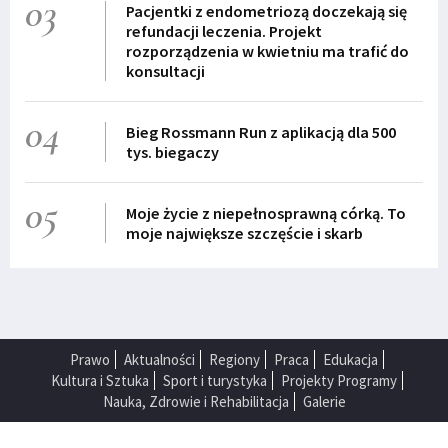
03
Pacjentki z endometriozą doczekają się
refundacji leczenia. Projekt
rozporządzenia w kwietniu ma trafić do
konsultacji
04
Bieg Rossmann Run z aplikacją dla 500
tys. biegaczy
05
Moje życie z niepełnosprawną córką. To
moje największe szczęście i skarb
Prawo
Aktualności
Regiony
Praca
Edukacja
Kultura i Sztuka
Sport i turystyka
Projekty Programy
Nauka, Zdrowie i Rehabilitacja
Galerie