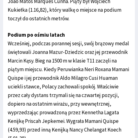
Joao Matos Marques Cunha. Piąty był Wojciech
Kukiełka (1.16,82), który walkę o miejsce na podium
toczył do ostatnich metrów.
Podium po ośmiu latach
Wcześniej, podczas porannej sesji, swój brązowy medal
świętowali Joanna Mazur-Dziedzic oraz jej przewodnik
Marcin Kęsy. Bieg na 1500 m w klasie T11 zaczęli na
piątym miejscu. Kiedy Peruwianka Neri Roxana Mamani
Quispe i jej przewodnik Aldo Milagro Cusi Huaman
uciekli stawce, Polacy zachowali spokój. Właściwie
przez cały dystans trzymali się na czwartej pozycji,
dopiero na ostatnim wirażu, przy wewnętrznej,
wyprzedzając prowadzoną przez Kennetha Lagata
Kenijkę Priscah Jepkemei. Wygrała Mamani Quispe
(4.59,93) przed inną Kenijką Nancy Chelangat Koech