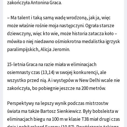
zakończyła Antonina Graca.
– Ma talent i taką samą wadę wrodzoną, jak ja, więc
może właśnie rośnie moja następczyni. Ograła starsze
dziewczyny, więc kto wie, może historia zatacza koło –
mówiła o niej niedawno ośmiokrotna medalistka igrzysk
paralimpijskich, Alicja Jeromin.
15-letnia Graca na razie miała w eliminacjach
osiemnasty czas (13,14) w swojej konkurencji, ale
wszystko przed nią. A i występów w New Delhi wcale nie
zakończyła, bo pobiegnie jeszcze na 200 metrów.
Perspektywy na lepszy wynik podczas mistrzostw
świata ma także Bartosz Sienkiewicz. Były bobsleista w
eliminacjach biegu na 100 m w klasie T38 miał drugi czas
dnia i pobił rekord Europy (10,87). Powtórzenie takiego