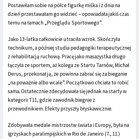
Postawiłam sobie na półce figurkę miśka i z dnia na
dzień przestawałam go widzieć – opowiadała jakiś czas
temu na łamach „Przeglądu Sportowego”.
Jako 13-latka całkowicie utraciła wzrok. Skończyła
technikum, a później studia pedagogiki terapeutycznej
z rehabilitacją ruchową. Pracę jako masażystka długo
łączyła ze sportem, aż kolega ze Startu Tarnów, Michał
Derus, przekonał ją, że powinna zabrać się za bieganie
„na poważnie albo wcale”. Początkowo chciała to robić
sama. Ostatecznie zdecydowała się jednak na starty w
kategorii T11, gdzie zawodnik biegnie z
przewodnikiem. Efekty przyszły błyskawicznie.
Zdobywała medale mistrzostw świata i Europy, była na
igrzyskach paralimpijskich w Rio de Janeiro (7., 11.)