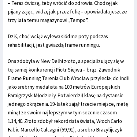
– Teraz ćwiczę, żeby wrócić do zdrowia. Chodzę jak
pijany zając, widzę jak przez folię – opowiadała jeszcze
trzy lata temu magazynowi „Tempo”.
Dziś, choć wciąż wylewa siódme poty podczas
rehabilitacji, jest gwiazdą frame runningu.
Ona zdobyła w New Delhi złoto, a specjalizujący się w
tej samej konkurencji Piotr Siejwa – brąz. Zawodnik
Frame Running Terenia Club Wrocław przyleciał do Indii
jako srebrny medalista na 100 metrów Europejskich
Paraigrzysk Młodzieży. Potwierdził klasę na dystansie
jednego okrążenia. 19-latek zajął trzecie miejsce, metę
minął ze swoim najlepszym w tym sezonie czasem
1.14,40. Złoto zdobył rekordzista świata, Włoch Carlo
Fabio Marcello Calcagni (59,91), a srebro Brazylijczyk