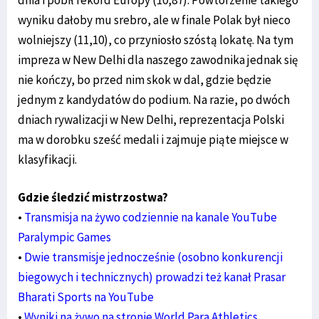
wyniku dałoby mu srebro, ale w finale Polak był nieco
wolniejszy (11,10), co przyniosło szóstą lokatę. Na tym
impreza w New Delhi dla naszego zawodnika jednak się
nie kończy, bo przed nim skok w dal, gdzie będzie
jednym z kandydatów do podium. Na razie, po dwóch
dniach rywalizacji w New Delhi, reprezentacja Polski
ma w dorobku sześć medali i zajmuje piąte miejsce w
klasyfikacji.
Gdzie śledzić mistrzostwa?
•
Transmisja na żywo codziennie na kanale YouTube
Paralympic Games
•
Dwie transmisje jednocześnie (osobno konkurencji
biegowych i technicznych) prowadzi też kanał Prasar
Bharati Sports na YouTube
•
Wyniki na żywo na stronie World Para Athletics