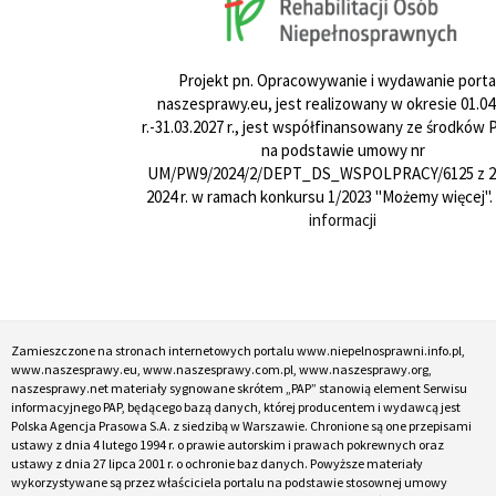
Projekt pn. Opracowywanie i wydawanie porta
naszesprawy.eu, jest realizowany w okresie 01.04
r.-31.03.2027 r., jest współfinansowany ze środków
na podstawie umowy nr
UM/PW9/2024/2/DEPT_DS_WSPOLPRACY/6125 z 24
2024 r. w ramach konkursu 1/2023 "Możemy więcej".
informacji
Zamieszczone na stronach internetowych portalu www.niepelnosprawni.info.pl,
www.naszesprawy.eu, www.naszesprawy.com.pl, www.naszesprawy.org,
naszesprawy.net materiały sygnowane skrótem „PAP” stanowią element Serwisu
informacyjnego PAP, będącego bazą danych, której producentem i wydawcą jest
Polska Agencja Prasowa S.A. z siedzibą w Warszawie. Chronione są one przepisami
ustawy z dnia 4 lutego 1994 r. o prawie autorskim i prawach pokrewnych oraz
ustawy z dnia 27 lipca 2001 r. o ochronie baz danych. Powyższe materiały
wykorzystywane są przez właściciela portalu na podstawie stosownej umowy