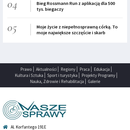
04
Bieg Rossmann Run z aplikacją dla 500
tys. biegaczy
05
Moje życie z niepełnosprawną córką. To
moje największe szczęście i skarb
Prawo
Aktualności
Regiony
Praca
Edukacja
Kultura i Sztuka
Sport i turystyka
Projekty Programy
Nauka, Zdrowie i Rehabilitacja
Galerie
Al. Korfantego 191E