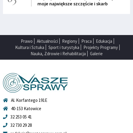
moje największe szczęście i skarb
Prawo
Aktualności
Regiony
Praca
Edukacja
Kultura i Sztuka
Sport i turystyka
Projekty Programy
Nauka, Zdrowie i Rehabilitacja
Galerie
Al. Korfantego 191E
40-153 Katowice
32 253 05 41
32 730 29 28