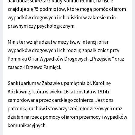
Jak dodał sekretarz Rady Konrad Romin, na liście
znajduje się 75 podmiotów, które mogą pomóc ofiarom
wypadków drogowych i ich bliskim w zakresie m.in.
prawnym czy psychologicznym.
Minister wziął udział w mszy św. w intencji ofiar
wypadków drogowych i ich rodzin; zapalił znicz przy
Pomniku Ofiar Wypadków Drogowych „Przejście” oraz
zasadził Drzewo Pamięci.
Sanktuarium w Zabawie upamiętnia bł. Karolinę
Kózkównę, która w wieku 16 lat została w 1914 r.
zamordowana przez carskiego żołnierza. Jest ona
patronką ruchów i stowarzyszeń młodzieżowych oraz
działań na rzecz pomocy ofiarom przemocy i wypadków
komunikacyjnych.