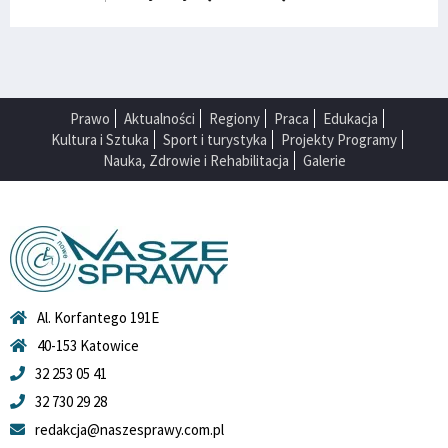
Prawo
Aktualności
Regiony
Praca
Edukacja
Kultura i Sztuka
Sport i turystyka
Projekty Programy
Nauka, Zdrowie i Rehabilitacja
Galerie
Al. Korfantego 191E
40-153 Katowice
32 253 05 41
32 730 29 28
redakcja@naszesprawy.com.pl