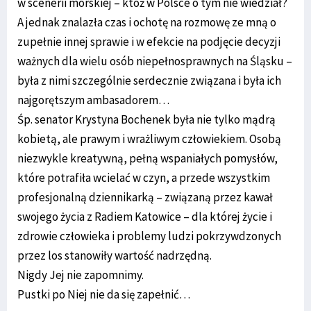
w scenerii morskiej – któż w Polsce o tym nie wiedział?
A jednak znalazła czas i ochotę na rozmowę ze mną o
zupełnie innej sprawie i w efekcie na podjęcie decyzji
ważnych dla wielu osób niepełnosprawnych na Śląsku –
była z nimi szczególnie serdecznie związana i była ich
najgorętszym ambasadorem…
Śp. senator Krystyna Bochenek była nie tylko mądrą
kobietą, ale prawym i wrażliwym człowiekiem. Osobą
niezwykle kreatywną, pełną wspaniałych pomysłów,
które potrafiła wcielać w czyn, a przede wszystkim
profesjonalną dziennikarką – związaną przez kawał
swojego życia z Radiem Katowice – dla której życie i
zdrowie człowieka i problemy ludzi pokrzywdzonych
przez los stanowiły wartość nadrzędną.
Nigdy Jej nie zapomnimy.
Pustki po Niej nie da się zapełnić…