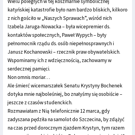
Wielu poległych w tej koszmarnie symbolicznej
katyńskiej katastrofie było nam bardzo bliskich, kilkoro
z nich gościło w „Naszych Sprawach”, wśród nich
Izabela Jaruga-Nowacka – była wicepremier ds.
kontaktów społecznych, Paweł Wypych – były
pełnomocnik rządu ds. osób niepełnosprawnych i
Janusz Kochanowski – rzecznik praw obywatelskich.
Wspominamy ich z wdzięcznością, zachowamy w
serdecznej pamięci.
Non omnis moriar…
Ale śmierć wicemarszałek Senatu Krystyny Bochenek
dotyka mnie najboleśniej, bo znałyśmy się osobiście –
jeszcze z czasów studenckich.
Rozmawiałam z Nią telefonicznie 12 marca, gdy
zadyszana pędziła na samolot do Szczecina, by zdążyć
na czas przed dorocznym zjazdem Krystyn, tym razem