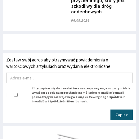
przyziemnego, który jest
szkodliwy dla dróg
oddechowych
06.08.2026
Zostaw swój adres aby otrzymywać powiadomienia o
wartościowych artykułach oraz wydania elektroniczne
Chcę zapisać się do newslettera naszesprawy.eu, a co za tym idzie
wyrażam zgodę na przesyłanie na mój adres e-mail informacji
pochodzących od Krajowego Związku Rewizyjnego Spółdzielni
Inwalidów i Spółdzielni Niewidomych.
Zapisz