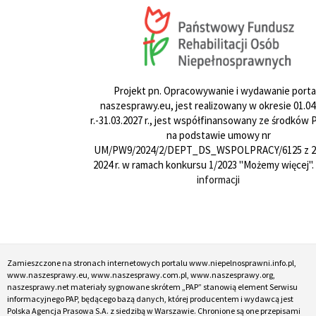
Projekt pn. Opracowywanie i wydawanie porta
naszesprawy.eu, jest realizowany w okresie 01.04
r.-31.03.2027 r., jest współfinansowany ze środków
na podstawie umowy nr
UM/PW9/2024/2/DEPT_DS_WSPOLPRACY/6125 z 24
2024 r. w ramach konkursu 1/2023 "Możemy więcej".
informacji
Zamieszczone na stronach internetowych portalu www.niepelnosprawni.info.pl,
www.naszesprawy.eu, www.naszesprawy.com.pl, www.naszesprawy.org,
naszesprawy.net materiały sygnowane skrótem „PAP” stanowią element Serwisu
informacyjnego PAP, będącego bazą danych, której producentem i wydawcą jest
Polska Agencja Prasowa S.A. z siedzibą w Warszawie. Chronione są one przepisami