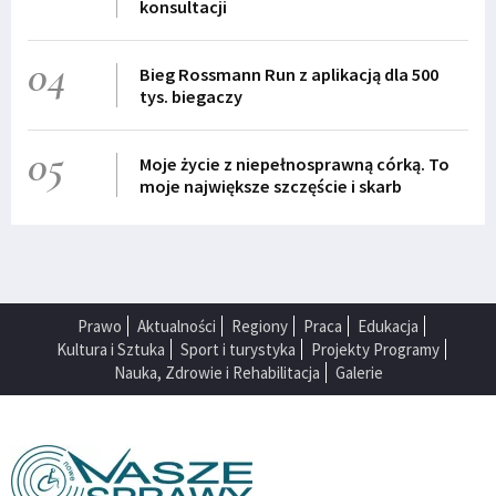
konsultacji
04
Bieg Rossmann Run z aplikacją dla 500
tys. biegaczy
05
Moje życie z niepełnosprawną córką. To
moje największe szczęście i skarb
Prawo
Aktualności
Regiony
Praca
Edukacja
Kultura i Sztuka
Sport i turystyka
Projekty Programy
Nauka, Zdrowie i Rehabilitacja
Galerie