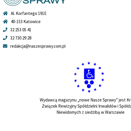
Al. Korfantego 191E
40-153 Katowice
32 253 05 41
32 730 29 28
redakcja@naszesprawy.com.pl
Wydawcą magazynu „nowe Nasze Sprawy” jest Kr
Związek Rewizyjny Spółdzielni Inwalidów i Spółdz
Niewidomych z siedzibą w Warszawie