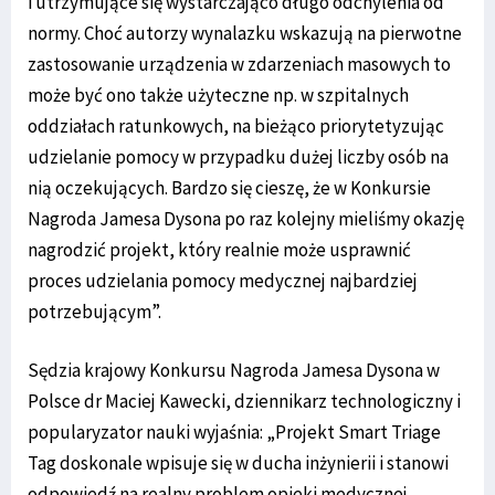
i utrzymujące się wystarczająco długo odchylenia od
normy. Choć autorzy wynalazku wskazują na pierwotne
zastosowanie urządzenia w zdarzeniach masowych to
może być ono także użyteczne np. w szpitalnych
oddziałach ratunkowych, na bieżąco priorytetyzując
udzielanie pomocy w przypadku dużej liczby osób na
nią oczekujących. Bardzo się cieszę, że w Konkursie
Nagroda Jamesa Dysona po raz kolejny mieliśmy okazję
nagrodzić projekt, który realnie może usprawnić
proces udzielania pomocy medycznej najbardziej
potrzebującym”.
Sędzia krajowy Konkursu Nagroda Jamesa Dysona w
Polsce dr Maciej Kawecki, dziennikarz technologiczny i
popularyzator nauki wyjaśnia: „Projekt Smart Triage
Tag doskonale wpisuje się w ducha inżynierii i stanowi
odpowiedź na realny problem opieki medycznej.