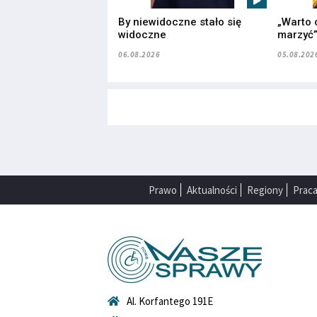
By niewidoczne stało się
„Warto 
widoczne
marzyć
06.08.2026
05.08.202
Prawo
Aktualności
Regiony
Prac
Al. Korfantego 191E