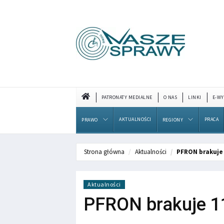
PATRONATY MEDIALNE
O NAS
LINKI
E-WY
AKTUALNOŚCI
PRACA
PRAWO
REGIONY
Strona główna
Aktualności
PFRON brakuje 
Aktualności
PFRON brakuje 11