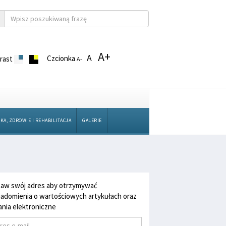
A+
A
Czcionka
rast
A-
KA, ZDROWIE I REHABILITACJA
GALERIE
aw swój adres aby otrzymywać
adomienia o wartościowych artykułach oraz
nia elektroniczne