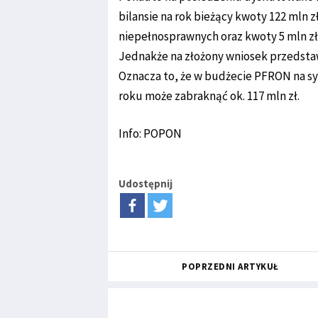
bilansie na rok bieżący kwoty 122 mln
niepełnosprawnych oraz kwoty 5 mln 
Jednakże na złożony wniosek przedstaw
Oznacza to, że w budżecie PFRON na s
roku może zabraknąć ok. 117 mln zł.
Info: POPON
Udostępnij
POPRZEDNI ARTYKUŁ