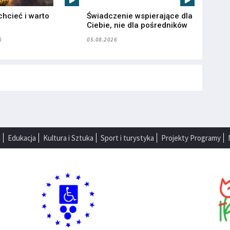
chcieć i warto
Świadczenie wspierające dla
”
Ciebie, nie dla pośredników
6
05.08.2026
a
Edukacja
Kultura i Sztuka
Sport i turystyka
Projekty Programy