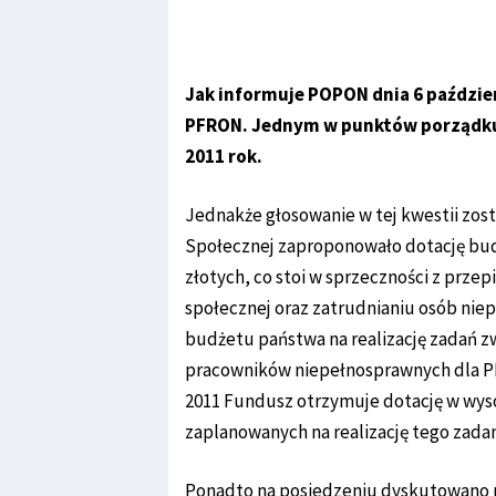
Jak informuje POPON dnia 6 paździer
PFRON. Jednym w punktów porządku
2011 rok.
Jednakże głosowanie w tej kwestii zost
Społecznej zaproponowało dotację bu
złotych, co stoi w sprzeczności z przep
społecznej oraz zatrudnianiu osób niep
budżetu państwa na realizację zadań 
pracowników niepełnosprawnych dla PFR
2011 Fundusz otrzymuje dotację w wysok
zaplanowanych na realizację tego zadan
Ponadto na posiedzeniu dyskutowano 