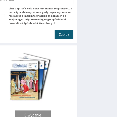
Chcę zapisać się do newslettera naszesprawy.eu, a
co za tym idzie wyrażam zgodę na przesyłanie na
mój adres e-mail informacji pochodzących od
Krajowego Związku Rewizyjnego Spółdzielni
Inwalidów i Spółdzielni Niewidomych.
Zapisz
E-wydanie