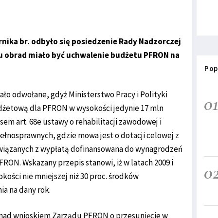
nika br. odbyło się posiedzenie Rady Nadzorczej
 obrad miało być uchwalenie budżetu PFRON na
Pop
ało odwołane, gdyż Ministerstwo Pracy i Polityki
0
dżetową dla PFRON w wysokości jedynie 17 mln
isem art. 68e ustawy o rehabilitacji zawodowej i
ełnosprawnych, gdzie mowa jest o dotacji celowej z
związanych z wypłatą dofinansowana do wynagrodzeń
ON. Wskazany przepis stanowi, iż w latach 2009 i
0
ości nie mniejszej niż 30 proc. środków
ia na dany rok.
nad wnioskiem Zarządu PFRON o przesunięcie w