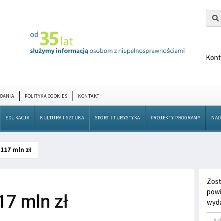
Kont
DANIA
POLITYKA COOKIES
KONTAKT
EDUKACJA
KULTURA I SZTUKA
SPORT I TURYSTYKA
PROJEKTY PROGRAMY
NAU
117 mln zł
Zost
powi
7 mln zł
wyda