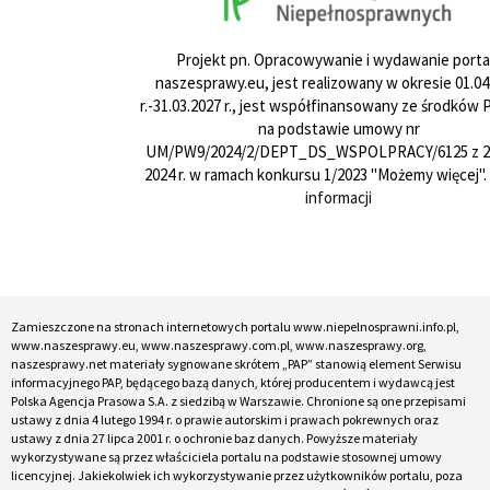
Projekt pn. Opracowywanie i wydawanie porta
naszesprawy.eu, jest realizowany w okresie 01.04
r.-31.03.2027 r., jest współfinansowany ze środków
na podstawie umowy nr
UM/PW9/2024/2/DEPT_DS_WSPOLPRACY/6125 z 24
2024 r. w ramach konkursu 1/2023 "Możemy więcej".
informacji
Zamieszczone na stronach internetowych portalu www.niepelnosprawni.info.pl,
www.naszesprawy.eu, www.naszesprawy.com.pl, www.naszesprawy.org,
naszesprawy.net materiały sygnowane skrótem „PAP” stanowią element Serwisu
informacyjnego PAP, będącego bazą danych, której producentem i wydawcą jest
Polska Agencja Prasowa S.A. z siedzibą w Warszawie. Chronione są one przepisami
ustawy z dnia 4 lutego 1994 r. o prawie autorskim i prawach pokrewnych oraz
ustawy z dnia 27 lipca 2001 r. o ochronie baz danych. Powyższe materiały
wykorzystywane są przez właściciela portalu na podstawie stosownej umowy
licencyjnej. Jakiekolwiek ich wykorzystywanie przez użytkowników portalu, poza