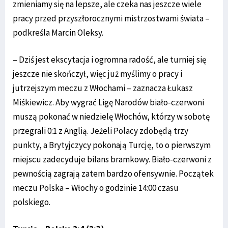
zmieniamy się na lepsze, ale czeka nas jeszcze wiele
pracy przed przyszłorocznymi mistrzostwami świata –
podkreśla Marcin Oleksy.
– Dziś jest ekscytacja i ogromna radość, ale turniej się
jeszcze nie skończył, więc już myślimy o pracy i
jutrzejszym meczu z Włochami – zaznacza Łukasz
Miśkiewicz. Aby wygrać Ligę Narodów biało-czerwoni
muszą pokonać w niedzielę Włochów, którzy w sobotę
przegrali 0:1 z Anglią. Jeżeli Polacy zdobędą trzy
punkty, a Brytyjczycy pokonają Turcję, to o pierwszym
miejscu zadecyduje bilans bramkowy. Biało-czerwoni z
pewnością zagrają zatem bardzo ofensywnie. Początek
meczu Polska – Włochy o godzinie 14:00 czasu
polskiego.