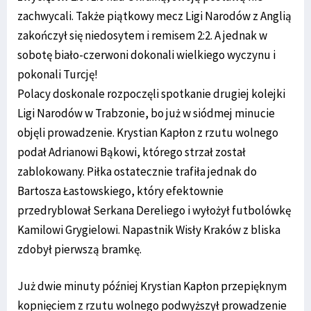
zachwycali. Także piątkowy mecz Ligi Narodów z Anglią
zakończył się niedosytem i remisem 2:2. A jednak w
sobotę biało-czerwoni dokonali wielkiego wyczynu i
pokonali Turcję!
Polacy doskonale rozpoczęli spotkanie drugiej kolejki
Ligi Narodów w Trabzonie, bo już w siódmej minucie
objęli prowadzenie. Krystian Kapłon z rzutu wolnego
podał Adrianowi Bąkowi, którego strzał został
zablokowany. Piłka ostatecznie trafiła jednak do
Bartosza Łastowskiego, który efektownie
przedryblował Serkana Dereliego i wyłożył futbolówkę
Kamilowi Grygielowi. Napastnik Wisły Kraków z bliska
zdobył pierwszą bramkę.
Już dwie minuty później Krystian Kapłon przepięknym
kopnięciem z rzutu wolnego podwyższył prowadzenie