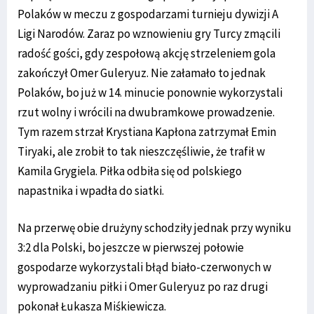
Polaków w meczu z gospodarzami turnieju dywizji A
Ligi Narodów. Zaraz po wznowieniu gry Turcy zmącili
radość gości, gdy zespołową akcję strzeleniem gola
zakończył Omer Guleryuz. Nie załamało to jednak
Polaków, bo już w 14. minucie ponownie wykorzystali
rzut wolny i wrócili na dwubramkowe prowadzenie.
Tym razem strzał Krystiana Kapłona zatrzymał Emin
Tiryaki, ale zrobił to tak nieszczęśliwie, że trafił w
Kamila Grygiela. Piłka odbiła się od polskiego
napastnika i wpadła do siatki.
Na przerwę obie drużyny schodziły jednak przy wyniku
3:2 dla Polski, bo jeszcze w pierwszej połowie
gospodarze wykorzystali błąd biało-czerwonych w
wyprowadzaniu piłki i Omer Guleryuz po raz drugi
pokonał Łukasza Miśkiewicza.