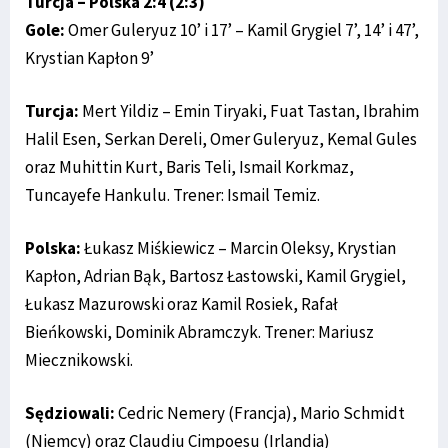
Turcja – Polska 2:4 (2:3)
Gole:
Omer Guleryuz 10’ i 17’ – Kamil Grygiel 7’, 14’ i 47’,
Krystian Kapłon 9’
Turcja:
Mert Yildiz – Emin Tiryaki, Fuat Tastan, Ibrahim
Halil Esen, Serkan Dereli, Omer Guleryuz, Kemal Gules
oraz Muhittin Kurt, Baris Teli, Ismail Korkmaz,
Tuncayefe Hankulu. Trener: Ismail Temiz.
Polska:
Łukasz Miśkiewicz – Marcin Oleksy, Krystian
Kapłon, Adrian Bąk, Bartosz Łastowski, Kamil Grygiel,
Łukasz Mazurowski oraz Kamil Rosiek, Rafał
Bieńkowski, Dominik Abramczyk. Trener: Mariusz
Miecznikowski.
Sędziowali:
Cedric Nemery (Francja), Mario Schmidt
(Niemcy) oraz Claudiu Cimpoesu (Irlandia)