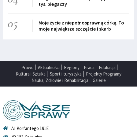
tys. biegaczy
05
Moje życie z niepełnosprawną córką. To
moje największe szczęście i skarb
Prawo
Aktualności
Regiony
Praca
Edukacja
Kultura i Sztuka
Sport i turystyka
Projekty Programy
Nauka, Zdrowie i Rehabilitacja
Galerie
Al. Korfantego 191E
40-153 Katowice