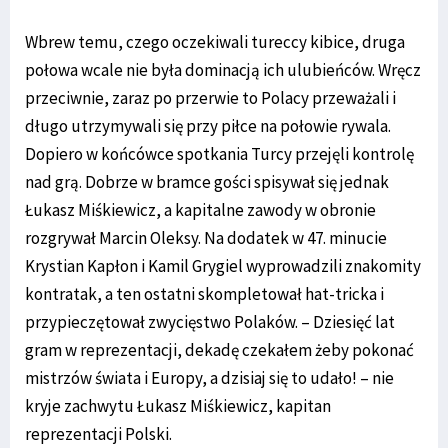
Wbrew temu, czego oczekiwali tureccy kibice, druga
połowa wcale nie była dominacją ich ulubieńców. Wręcz
przeciwnie, zaraz po przerwie to Polacy przeważali i
długo utrzymywali się przy piłce na połowie rywala.
Dopiero w końcówce spotkania Turcy przejęli kontrolę
nad grą. Dobrze w bramce gości spisywał się jednak
Łukasz Miśkiewicz, a kapitalne zawody w obronie
rozgrywał Marcin Oleksy. Na dodatek w 47. minucie
Krystian Kapłon i Kamil Grygiel wyprowadzili znakomity
kontratak, a ten ostatni skompletował hat-tricka i
przypieczętował zwycięstwo Polaków. – Dziesięć lat
gram w reprezentacji, dekadę czekałem żeby pokonać
mistrzów świata i Europy, a dzisiaj się to udało! – nie
kryje zachwytu Łukasz Miśkiewicz, kapitan
reprezentacji Polski.