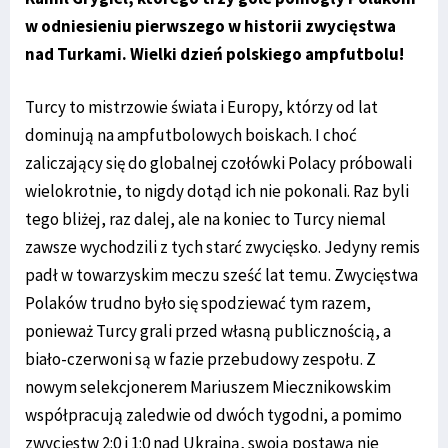
w odniesieniu pierwszego w historii zwycięstwa
nad Turkami. Wielki dzień polskiego ampfutbolu!
Turcy to mistrzowie świata i Europy, którzy od lat
dominują na ampfutbolowych boiskach. I choć
zaliczający się do globalnej czołówki Polacy próbowali
wielokrotnie, to nigdy dotąd ich nie pokonali. Raz byli
tego bliżej, raz dalej, ale na koniec to Turcy niemal
zawsze wychodzili z tych starć zwycięsko. Jedyny remis
padł w towarzyskim meczu sześć lat temu. Zwycięstwa
Polaków trudno było się spodziewać tym razem,
ponieważ Turcy grali przed własną publicznością, a
biało-czerwoni są w fazie przebudowy zespołu. Z
nowym selekcjonerem Mariuszem Miecznikowskim
współpracują zaledwie od dwóch tygodni, a pomimo
zwycięstw 2:0 i 1:0 nad Ukrainą, swoją postawą nie