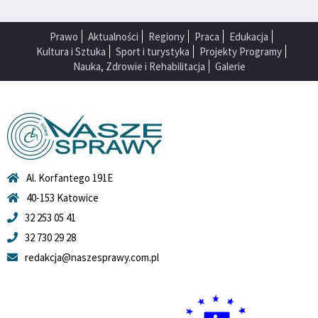
Prawo
Aktualności
Regiony
Praca
Edukacja
Kultura i Sztuka
Sport i turystyka
Projekty Programy
Nauka, Zdrowie i Rehabilitacja
Galerie
Al. Korfantego 191E
40-153 Katowice
32 253 05 41
32 730 29 28
redakcja@naszesprawy.com.pl