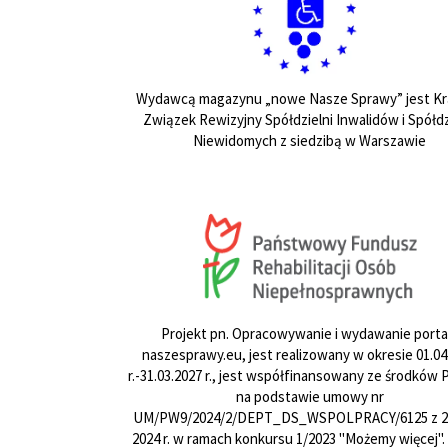
Wydawcą magazynu „nowe Nasze Sprawy” jest Kr
Związek Rewizyjny Spółdzielni Inwalidów i Spółdz
Niewidomych z siedzibą w Warszawie
Projekt pn. Opracowywanie i wydawanie porta
naszesprawy.eu, jest realizowany w okresie 01.04
r.-31.03.2027 r., jest współfinansowany ze środków
na podstawie umowy nr
UM/PW9/2024/2/DEPT_DS_WSPOLPRACY/6125 z 24
2024 r. w ramach konkursu 1/2023 "Możemy więcej".