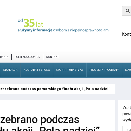
Kont
DANIA
POLITYKA COOKIES
KONTAKT
EDUKACJA
KULTURA I SZTUKA
SPORT I TURYSTYKA
PROJEKTY PROGRAMY
NAU
 zł zebrano podczas pomorskiego finału akcji „Pola nadziei”
Zost
powi
ł zebrano podczas
wyda