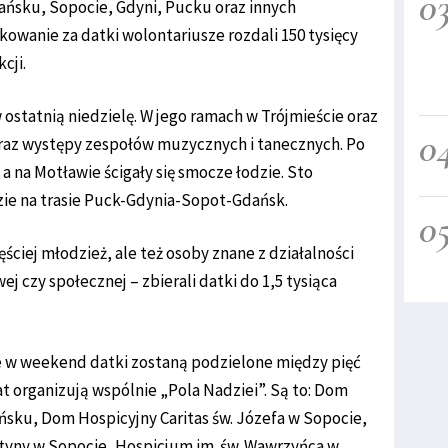
0
ańsku, Sopocie, Gdyni, Pucku oraz innych
owanie za datki wolontariusze rozdali 150 tysięcy
cji.
w ostatnią niedzielę. W jego ramach w Trójmieście oraz
0
oraz występy zespołów muzycznych i tanecznych. Po
 na Motławie ścigały się smocze łodzie. Sto
zie na trasie Puck-Gdynia-Sopot-Gdańsk.
0
ściej młodzież, ale też osoby znane z działalności
 czy społecznej – zbierali datki do 1,5 tysiąca
e w weekend datki zostaną podzielone między pięć
t organizują wspólnie „Pola Nadziei”. Są to: Dom
ańsku, Dom Hospicyjny Caritas św. Józefa w Sopocie,
tyny w Sopocie, Hospicjum im. św. Wawrzyńca w