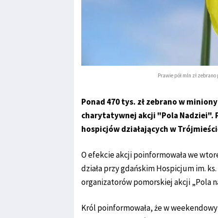
Prawie pół mln zł zebrano 
Ponad 470 tys. zł zebrano w minion
charytatywnej akcji "Pola Nadziei".
hospicjów działających w Trójmieści
O efekcie akcji poinformowała we wtore
działa przy gdańskim Hospicjum im. ks.
organizatorów pomorskiej akcji „Pola na
Król poinformowała, że w weekendowym 