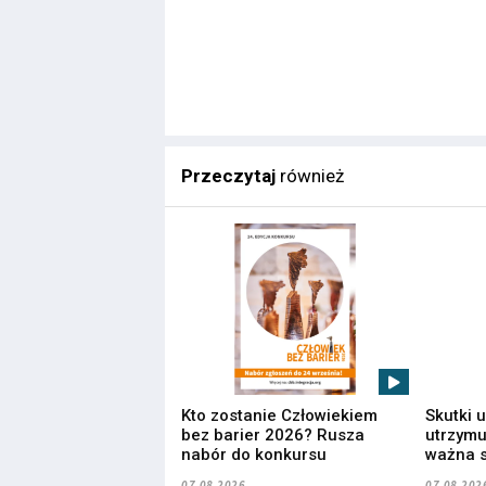
Przeczytaj
również
Kto zostanie Człowiekiem
Skutki 
bez barier 2026? Rusza
utrzymuj
nabór do konkursu
ważna s
07.08.2026
07.08.202