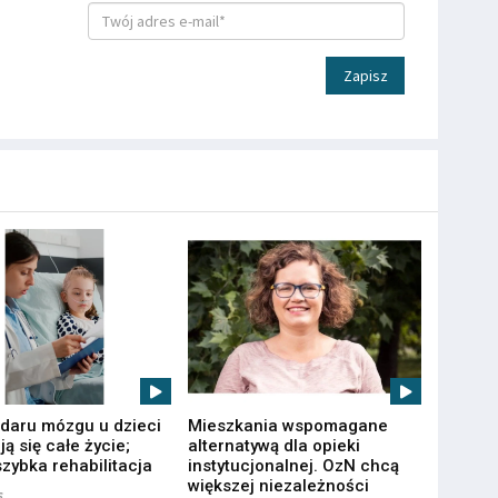
Zapisz
udaru mózgu u dzieci
Mieszkania wspomagane
ą się całe życie;
alternatywą dla opieki
zybka rehabilitacja
instytucjonalnej. OzN chcą
większej niezależności
6