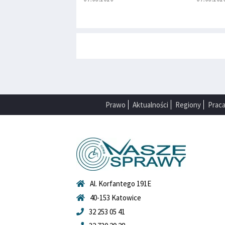
Prawo
Aktualności
Regiony
Prac
Al. Korfantego 191E
40-153 Katowice
32 253 05 41