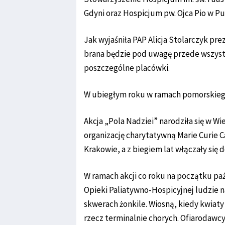
Gdyni oraz Hospicjum pw. Ojca Pio w P
Jak wyjaśniła PAP Alicja Stolarczyk pr
brana będzie pod uwagę przede wszystk
poszczególne placówki.
W ubiegłym roku w ramach pomorskiego fi
Akcja „Pola Nadziei” narodziła się w Wi
organizację charytatywną Marie Curie Ca
Krakowie, a z biegiem lat włączały się d
W ramach akcji co roku na początku p
Opieki Paliatywno-Hospicyjnej ludzie n
skwerach żonkile. Wiosną, kiedy kwiat
rzecz terminalnie chorych. Ofiarodawcy