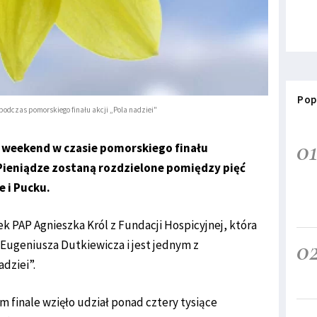
Pop
podczas pomorskiego finału akcji „Pola nadziei"
0
y weekend w czasie pomorskiego finału
 Pieniądze zostaną rozdzielone pomiędzy pięć
e i Pucku.
k PAP Agnieszka Król z Fundacji Hospicyjnej, która
0
 Eugeniusza Dutkiewicza i jest jednym z
dziei”.
finale wzięło udział ponad cztery tysiące