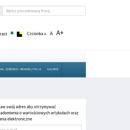
A+
A
Czcionka
rast
A-
KA, ZDROWIE I REHABILITACJA
GALERIE
aw swój adres aby otrzymywać
adomienia o wartościowych artykułach oraz
nia elektroniczne