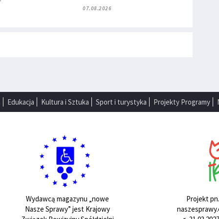
07.08.2026
a
Edukacja
Kultura i Sztuka
Sport i turystyka
Projekty Programy
Projekt pn
Wydawcą magazynu „nowe
naszesprawy.e
Nasze Sprawy” jest Krajowy