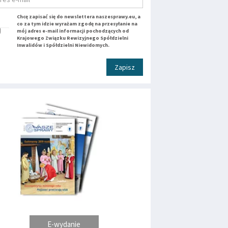
Chcę zapisać się do newslettera naszesprawy.eu, a
co za tym idzie wyrażam zgodę na przesyłanie na
mój adres e-mail informacji pochodzących od
Krajowego Związku Rewizyjnego Spółdzielni
Inwalidów i Spółdzielni Niewidomych.
Zapisz
E-wydanie