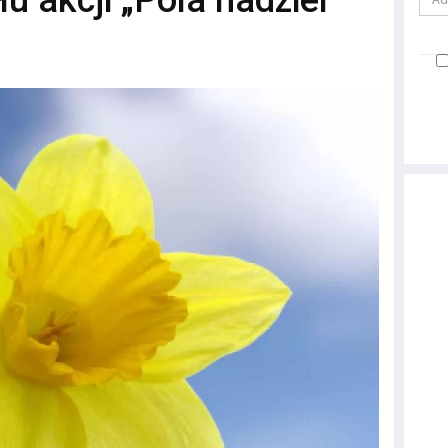
u akcji „Pola nadziei”