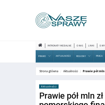
PATRONATY MEDIALNE
O NAS
LINKI
E-WY
AKTUALNOŚCI
PRACA
PRAWO
REGIONY
Strona główna
Aktualności
Prawie pół mln
Aktualności
Prawie pół mln z