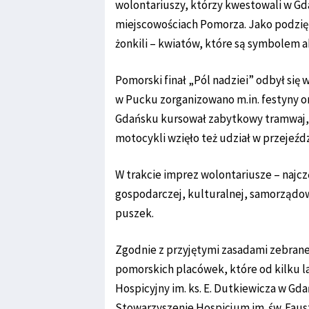
wolontariuszy, którzy kwestowali w Gd
miejscowościach Pomorza. Jako podzięk
żonkili – kwiatów, które są symbolem ak
Pomorski finał „Pól nadziei” odbył się 
w Pucku zorganizowano m.in. festyny 
Gdańsku kursował zabytkowy tramwaj, a
motocykli wzięło też udział w przejeźd
W trakcie imprez wolontariusze – najczę
gospodarczej, kulturalnej, samorządowej
puszek.
Zgodnie z przyjętymi zasadami zebran
pomorskich placówek, które od kilku la
Hospicyjny im. ks. E. Dutkiewicza w Gd
Stowarzyszenie Hospicjum im. św. Faus