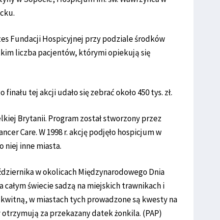
ucku.
ezes Fundacji Hospicyjnej przy podziale środków
im liczba pacjentów, którymi opiekują się
nału tej akcji udało się zebrać około 450 tys. zł.
elkiej Brytanii. Program został stworzony przez
ncer Care. W 1998 r. akcję podjęło hospicjum w
o niej inne miasta.
aździernika w okolicach Międzynarodowego Dnia
a całym świecie sadzą na miejskich trawnikach i
y kwitną, w miastach tych prowadzone są kwesty na
 otrzymują za przekazany datek żonkila. (PAP)