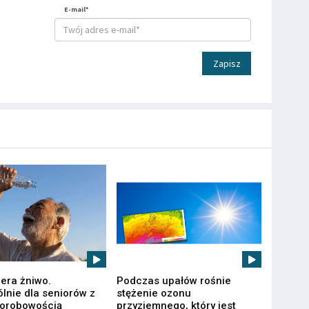
E-mail*
Zapisz
iera żniwo.
Podczas upałów rośnie
lnie dla seniorów z
stężenie ozonu
horobowością
przyziemnego, który jest