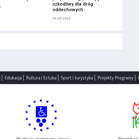
szkodliwy dla dróg
6
oddechowych
06.08.2026
a
Edukacja
Kultura i Sztuka
Sport i turystyka
Projekty Programy