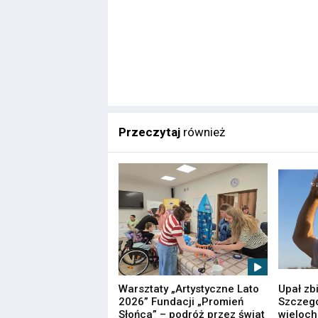
Przeczytaj
również
Warsztaty „Artystyczne Lato
Upał zb
2026” Fundacji „Promień
Szczegó
Słońca” – podróż przez świat
wieloc