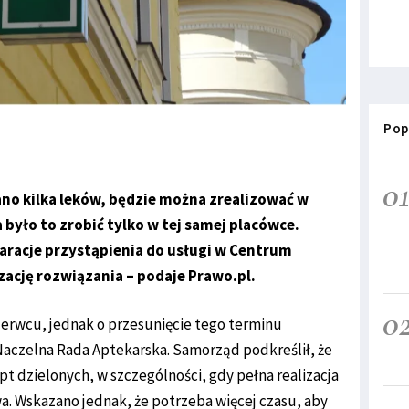
Pop
0
sano kilka leków, będzie można zrealizować w
 było to zrobić tylko w tej samej placówce.
aracje przystąpienia do usługi w Centrum
zację rozwiązania – podaje Prawo.pl.
0
zerwcu, jednak o przesunięcie tego terminu
aczelna Rada Aptekarska. Samorząd podkreślił, że
t dzielonych, w szczególności, gdy pełna realizacja
wa. Wskazano jednak, że potrzeba więcej czasu, aby