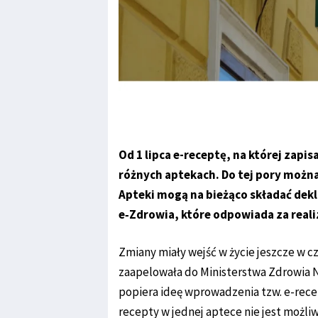
Od 1 lipca e-receptę, na której zapi
różnych aptekach. Do tej pory można
Apteki mogą na bieżąco składać dekl
e‑Zdrowia, które odpowiada za reali
Zmiany miały wejść w życie jeszcze w c
zaapelowała do Ministerstwa Zdrowia N
popiera ideę wprowadzenia tzw. e-recep
recepty w jednej aptece nie jest możli