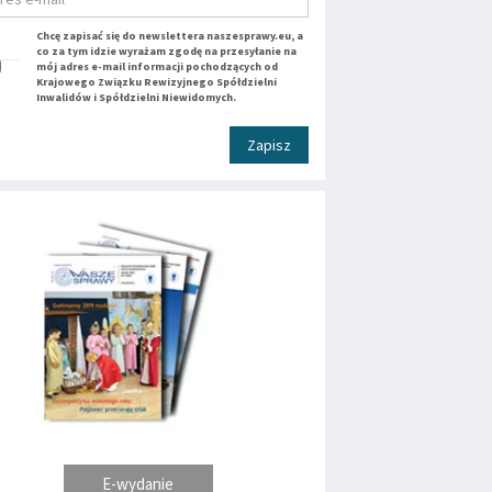
Chcę zapisać się do newslettera naszesprawy.eu, a
co za tym idzie wyrażam zgodę na przesyłanie na
mój adres e-mail informacji pochodzących od
Krajowego Związku Rewizyjnego Spółdzielni
Inwalidów i Spółdzielni Niewidomych.
Zapisz
E-wydanie