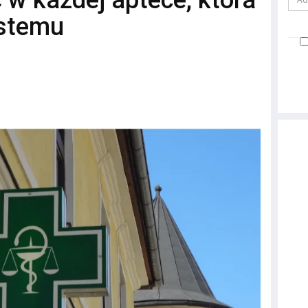
 w każdej aptece, która
ystemu