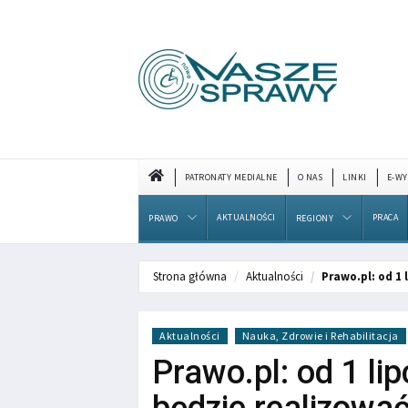
PATRONATY MEDIALNE
O NAS
LINKI
E-WY
AKTUALNOŚCI
PRACA
PRAWO
REGIONY
Strona główna
Aktualności
Prawo.pl: od 1
Aktualności
Nauka, Zdrowie i Rehabilitacja
Prawo.pl: od 1 li