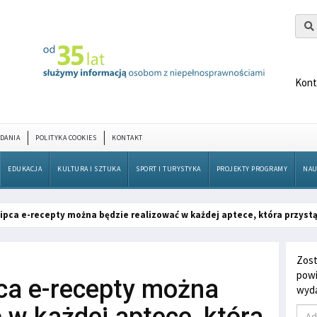
Kont
DANIA
POLITYKA COOKIES
KONTAKT
EDUKACJA
KULTURA I SZTUKA
SPORT I TURYSTYKA
PROJEKTY PROGRAMY
NAU
 lipca e-recepty można będzie realizować w każdej aptece, która przyst
Zost
powi
pca e-recepty można
wyda