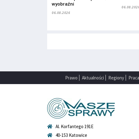
wyobraźni
06.08.202
06.08.2026
Prawo
Aktualności
Regiony
Prac
Al. Korfantego 191E
40-153 Katowice