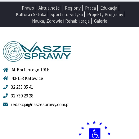
Prawo
Aktualności
Regiony
Praca
Edukacja
Kultura i Sztuka
Sport i turystyka
Projekty Programy
Nauka, Zdrowie i Rehabilitacja
Galerie
Al. Korfantego 191E
40-153 Katowice
32 253 05 41
32 730 29 28
redakcja@naszesprawy.com.pl