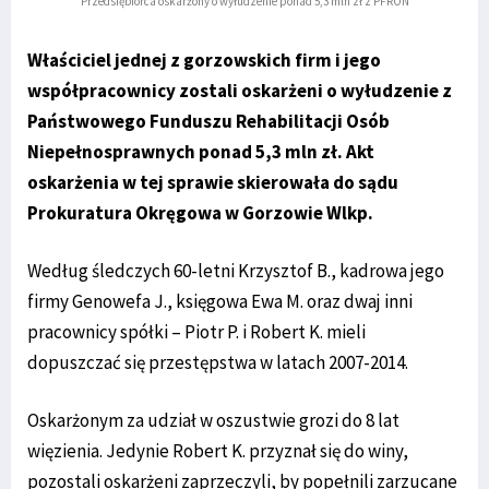
Przedsiębiorca oskarżony o wyłudzenie ponad 5,3 mln zł z PFRON
Właściciel jednej z gorzowskich firm i jego
współpracownicy zostali oskarżeni o wyłudzenie z
Państwowego Funduszu Rehabilitacji Osób
Niepełnosprawnych ponad 5,3 mln zł. Akt
oskarżenia w tej sprawie skierowała do sądu
Prokuratura Okręgowa w Gorzowie Wlkp.
Według śledczych 60-letni Krzysztof B., kadrowa jego
firmy Genowefa J., księgowa Ewa M. oraz dwaj inni
pracownicy spółki – Piotr P. i Robert K. mieli
dopuszczać się przestępstwa w latach 2007-2014.
Oskarżonym za udział w oszustwie grozi do 8 lat
więzienia. Jedynie Robert K. przyznał się do winy,
pozostali oskarżeni zaprzeczyli, by popełnili zarzucane