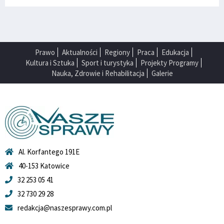
Prawo
Aktualności
Regiony
Praca
Edukacja
Kultura i Sztuka
Sport i turystyka
Projekty Programy
Nauka, Zdrowie i Rehabilitacja
Galerie
Al. Korfantego 191E
40-153 Katowice
32 253 05 41
32 730 29 28
redakcja@naszesprawy.com.pl