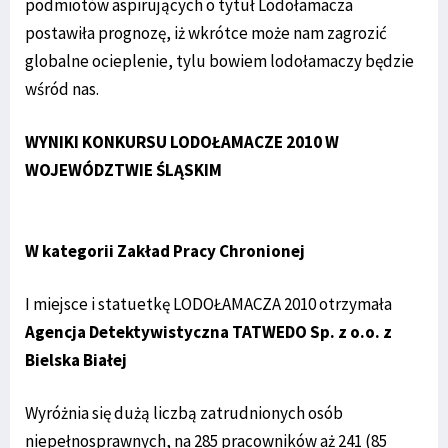
podmiotów aspirujących o tytuł Lodołamacza
postawiła prognozę, iż wkrótce może nam zagrozić
globalne ocieplenie, tylu bowiem lodołamaczy będzie
wśród nas.
WYNIKI KONKURSU LODOŁAMACZE 2010 W
WOJEWÓDZTWIE ŚLĄSKIM
W kategorii Zakład Pracy Chronionej
I miejsce i statuetkę LODOŁAMACZA 2010 otrzymała
Agencja Detektywistyczna TATWEDO Sp. z o.o. z
Bielska Białej
Wyróżnia się dużą liczbą zatrudnionych osób
niepełnosprawnych, na 285 pracowników aż 241 (85