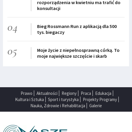
rozporządzenia w kwietniu ma trafić do
konsultacji
04
Bieg Rossmann Run z aplikacją dla 500
tys. biegaczy
05
Moje życie z niepełnosprawną córką. To
moje największe szczęście i skarb
Prawo
Aktualności
Regiony
Praca
Edukacja
Kultura i Sztuka
Sport i turystyka
Projekty Programy
Nauka, Zdrowie i Rehabilitacja
Galerie