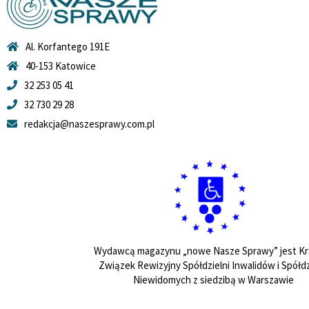
Al. Korfantego 191E
40-153 Katowice
32 253 05 41
32 730 29 28
redakcja@naszesprawy.com.pl
Wydawcą magazynu „nowe Nasze Sprawy” jest Kr
Związek Rewizyjny Spółdzielni Inwalidów i Spółdz
Niewidomych z siedzibą w Warszawie