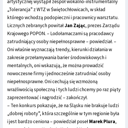
artystycznej wystąpił zespół wokalno-instrumentalny
„Tolerancja” z WTZ w Świętochłowicach, w skład
którego wchodzą podopieczni i pracownicy warsztatu.
Licznych zebranych powitał
Jan Zając
, prezes Zarządu
Krajowego POPON. – Lodołamaczami są pracodawcy
zatrudniający osoby niepełnosprawne – powiedział. –
Oni właśnie wyznaczają trendy, kierunki działania w
zakresie przełamywania barier środowiskowych i
mentalnych, oni wskazują, że można prowadzić
nowoczesne firmy i jednocześnie zatrudniać osoby
niepełnosprawne. Oni cechują się wzmożoną
wrażliwością społeczną i tych ludzi chcemy po raz piąty
zaprezentować i nagrodzić – zakończył.
– Ten konkurs pokazuje, że na Śląsku nie brakuje ludzi
„dobrej roboty”, która szczególnie w tym regionie była
i jest bardzo ceniona – powiedział poseł
Marek Plura
,