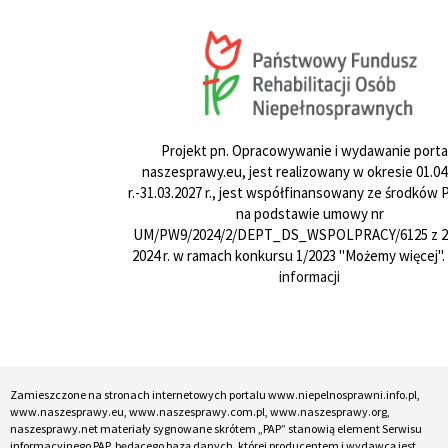
Projekt pn. Opracowywanie i wydawanie porta
naszesprawy.eu, jest realizowany w okresie 01.04
r.-31.03.2027 r., jest współfinansowany ze środków
na podstawie umowy nr
UM/PW9/2024/2/DEPT_DS_WSPOLPRACY/6125 z 24
2024 r. w ramach konkursu 1/2023 "Możemy więcej".
informacji
Zamieszczone na stronach internetowych portalu www.niepelnosprawni.info.pl,
www.naszesprawy.eu, www.naszesprawy.com.pl, www.naszesprawy.org,
naszesprawy.net materiały sygnowane skrótem „PAP” stanowią element Serwisu
informacyjnego PAP, będącego bazą danych, której producentem i wydawcą jest