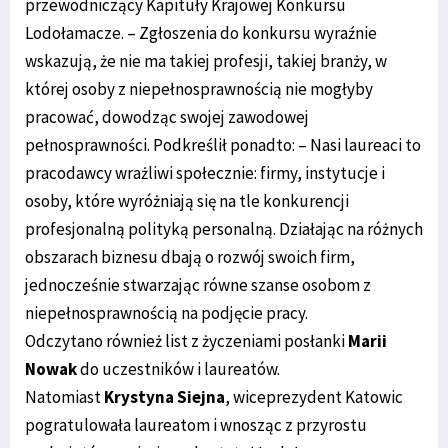
przewodniczący Kapituły Krajowej Konkursu
Lodołamacze. – Zgłoszenia do konkursu wyraźnie
wskazują, że nie ma takiej profesji, takiej branży, w
której osoby z niepełnosprawnością nie mogłyby
pracować, dowodząc swojej zawodowej
pełnosprawności. Podkreślił ponadto: – Nasi laureaci to
pracodawcy wrażliwi społecznie: firmy, instytucje i
osoby, które wyróżniają się na tle konkurencji
profesjonalną polityką personalną. Działając na różnych
obszarach biznesu dbają o rozwój swoich firm,
jednocześnie stwarzając równe szanse osobom z
niepełnosprawnością na podjęcie pracy.
Odczytano również list z życzeniami posłanki
Marii
Nowak
do uczestników i laureatów.
Natomiast
Krystyna Siejna
, wiceprezydent Katowic
pogratulowała laureatom i wnosząc z przyrostu