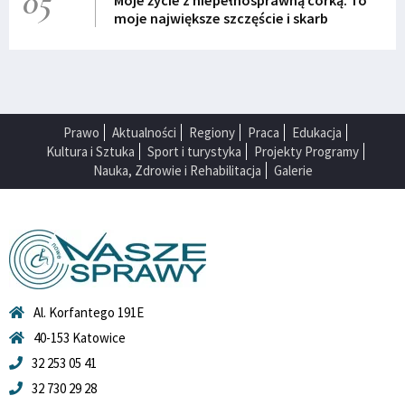
05
Moje życie z niepełnosprawną córką. To
moje największe szczęście i skarb
Prawo
Aktualności
Regiony
Praca
Edukacja
Kultura i Sztuka
Sport i turystyka
Projekty Programy
Nauka, Zdrowie i Rehabilitacja
Galerie
Al. Korfantego 191E
40-153 Katowice
32 253 05 41
32 730 29 28