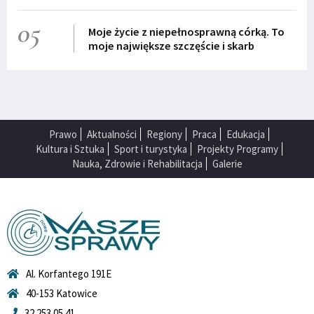
05
Moje życie z niepełnosprawną córką. To
moje największe szczęście i skarb
Prawo
Aktualności
Regiony
Praca
Edukacja
Kultura i Sztuka
Sport i turystyka
Projekty Programy
Nauka, Zdrowie i Rehabilitacja
Galerie
Al. Korfantego 191E
40-153 Katowice
32 253 05 41