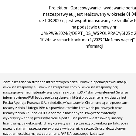
Projekt pn. Opracowywanie i wydawanie porta
naszesprawy.eu, jest realizowany w okresie 01.04
r.-31.03.2027 r., jest współfinansowany ze środków
na podstawie umowy nr
UM/PW9/2024/2/DEPT_DS_WSPOLPRACY/6125 z 24
2024 r. w ramach konkursu 1/2023 "Możemy więcej".
informacji
Zamieszczone na stronach internetowych portalu www.niepelnosprawni.info.pl,
www.naszesprawy.eu, www.naszesprawy.com.pl, www.naszesprawy.org,
naszesprawy.net materiały sygnowane skrótem „PAP” stanowią element Serwisu
informacyjnego PAP, będącego bazą danych, której producentem i wydawcą jest
Polska Agencja Prasowa S.A. z siedzibą w Warszawie. Chronione są one przepisami
ustawy z dnia 4 lutego 1994 r. o prawie autorskim i prawach pokrewnych oraz
ustawy z dnia 27 lipca 2001 r. o ochronie baz danych. Powyższe materiały
wykorzystywane są przez właściciela portalu na podstawie stosownej umowy
licencyjnej. Jakiekolwiek ich wykorzystywanie przez użytkowników portalu, poza
przewidzianymi przez przepisy prawa wyjątkami, w szczególności dozwolonym
użytkiem osobistym, jest zabronione. PAP S.A. zastrzega, iż dalsze