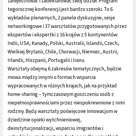
zarejestrować i zadeklarować swój udział. Program
tegorocznej konferencji jest bardzo szeroki. To 6
wykładów plenarnych, 2 panele dyskusyjne, sesje
networkingowe i 37 warsztatów przygotowanych przez
ekspertów i ekspertki z 16 krajów z 5 kontynentów:
Indii, USA, Kanady, Polski, Australii, Islandii, Czech,
Wielkiej Brytanii, Chile, Chorwacji, Niemiec, Austrii,
Irlandii, Hiszpanii, Portugalii i Iranu.
Warsztaty obejmą 6 zakresów tematycznych, będzie
mowa między innymi o formach wsparcia
wypracowanych w różnych krajach, jak na przykład
home-sharing – tymczasowym goszczeniu osób z
niepełnosprawnościami przez niespokrewnione z nimi
rodziny. Będą warsztaty poświęcone innowacjom w
dziedzinie opieki wytchnieniowej,
deinstytucjonalizacji, wsparciu imigrantów i