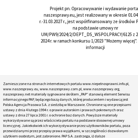
Projekt pn. Opracowywanie i wydawanie porta
naszesprawy.eu, jest realizowany w okresie 01.04
r.-31.03.2027 r., jest współfinansowany ze środków
na podstawie umowy nr
UM/PW9/2024/2/DEPT_DS_WSPOLPRACY/6125 z 24
2024 r. w ramach konkursu 1/2023 "Możemy więcej".
informacji
Zamieszczone na stronach internetowych portalu www.niepelnosprawni.info.pl,
www.naszesprawy.eu, www.naszesprawy.com.pl, www.naszesprawy.org,
naszesprawy.net materiały sygnowane skrótem „PAP” stanowią element Serwisu
informacyjnego PAP, będącego bazą danych, której producentem i wydawcą jest
Polska Agencja Prasowa S.A. z siedzibą w Warszawie. Chronione są one przepisami
ustawy z dnia 4 lutego 1994 r. o prawie autorskim i prawach pokrewnych oraz
ustawy z dnia 27 lipca 2001 r. o ochronie baz danych. Powyższe materiały
wykorzystywane są przez właściciela portalu na podstawie stosownej umowy
licencyjnej. Jakiekolwiek ich wykorzystywanie przez użytkowników portalu, poza
przewidzianymi przez przepisy prawa wyjątkami, w szczególności dozwolonym
użytkiem osobistym, jest zabronione. PAP S.A. zastrzega, iż dalsze