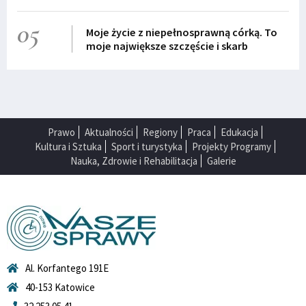
05
Moje życie z niepełnosprawną córką. To
moje największe szczęście i skarb
Prawo
Aktualności
Regiony
Praca
Edukacja
Kultura i Sztuka
Sport i turystyka
Projekty Programy
Nauka, Zdrowie i Rehabilitacja
Galerie
Al. Korfantego 191E
40-153 Katowice