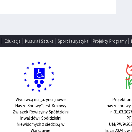
a
Edukacja
Kultura i Sztuka
Sport i turystyka
Projekty Programy
Projekt pn
Wydawcą magazynu „nowe
naszesprawy.e
Nasze Sprawy” jest Krajowy
r.-31.03.20
Związek Rewizyjny Spółdzielni
PF
Inwalidów i Spółdzielni
UM/PW9/202
Niewidomych z siedzibą w
lipca 2024 r. 
Warszawie