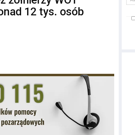
z żołnierzy WOT
onad 12 tys. osób