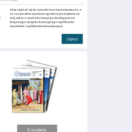
Chcę zapisać się do newslettera naszesprawy.eu, a
co za tym idzie wyrażam zgodę na przesyłanie na
mój adres e-mail informacji pochodzących od
Krajowego Związku Rewizyjnego Spółdzielni
Inwalidów i Spółdzielni Niewidomych.
Zapisz
E-wydanie