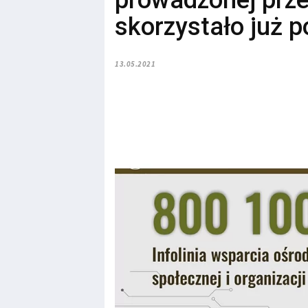
prowadzonej prze
skorzystało już p
13.05.2021