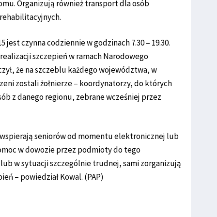
omu. Organizują również transport dla osób
rehabilitacyjnych.
5 jest czynna codziennie w godzinach 7.30 – 19.30.
s realizacji szczepień w ramach Narodowego
czył, że na szczeblu każdego województwa, w
eni zostali żołnierze – koordynatorzy, do których
ób z danego regionu, zebrane wcześniej przez
j wspierają seniorów od momentu elektronicznej lub
 pomoc w dowozie przez podmioty do tego
lub w sytuacji szczególnie trudnej, sami zorganizują
ień – powiedział Kowal. (PAP)