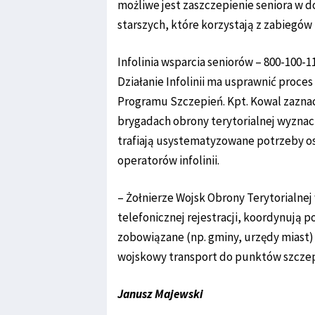
możliwe jest zaszczepienie seniora w d
starszych, które korzystają z zabiegów 
Infolinia wsparcia seniorów – 800-100-11
Działanie Infolinii ma usprawnić proce
Programu Szczepień. Kpt. Kowal zazna
brygadach obrony terytorialnej wyznacz
trafiają usystematyzowane potrzeby os
operatorów infolinii.
– Żołnierze Wojsk Obrony Terytorialne
telefonicznej rejestracji, koordynują
zobowiązane (np. gminy, urzędy miast) 
wojskowy transport do punktów szczep
Janusz Majewski