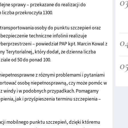
0
ejne sprawy – przekazane do realizacji do
 liczba przekroczyła 1300.
zetransportowania osoby do punktu szczepień oraz
abezpieczenie techniczne infolinii realizuje
0
rprzestrzeni – powiedział PAP kpt. Marcin Kowal z
y Terytorialnej, który dodał, że dzienna liczba
ziale od 50 do ponad 100.
0
 niepełnosprawne z różnymi problemami i pytaniami
nsportować osobę niepełnosprawną, czy może pomóc w
bez windy i w podobnych przypadkach. Pomagamy
pienia, jak i przyśpieszenia terminu szczepienia –
acji mobilnego punktu szczepień, dzięki któremu