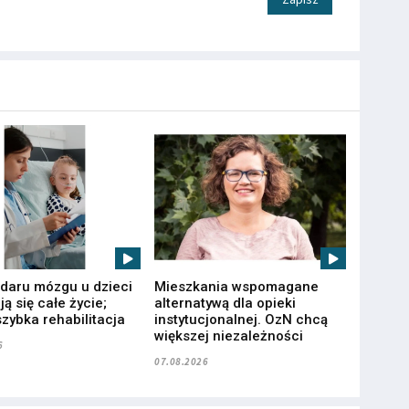
udaru mózgu u dzieci
Mieszkania wspomagane
ą się całe życie;
alternatywą dla opieki
zybka rehabilitacja
instytucjonalnej. OzN chcą
większej niezależności
6
07.08.2026