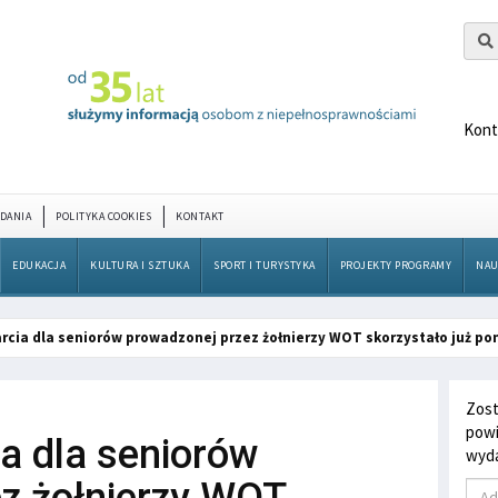
Kont
DANIA
POLITYKA COOKIES
KONTAKT
EDUKACJA
KULTURA I SZTUKA
SPORT I TURYSTYKA
PROJEKTY PROGRAMY
NAU
parcia dla seniorów prowadzonej przez żołnierzy WOT skorzystało już po
Zost
powi
ia dla seniorów
wyda