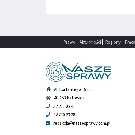
Prawo
Aktualności
Regiony
Prac
Al. Korfantego 191E
40-153 Katowice
32 253 05 41
32 730 29 28
redakcja@naszesprawy.com.pl