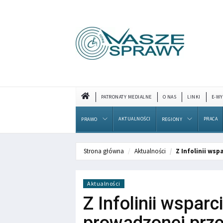
PATRONATY MEDIALNE
O NAS
LINKI
E-WY
AKTUALNOŚCI
PRACA
PRAWO
REGIONY
Strona główna
Aktualności
Z Infolinii ws
Aktualności
Z Infolinii wsparc