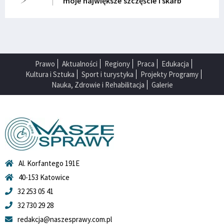
moje największe szczęście i skarb
Prawo
Aktualności
Regiony
Praca
Edukacja
Kultura i Sztuka
Sport i turystyka
Projekty Programy
Nauka, Zdrowie i Rehabilitacja
Galerie
Al. Korfantego 191E
40-153 Katowice
32 253 05 41
32 730 29 28
redakcja@naszesprawy.com.pl