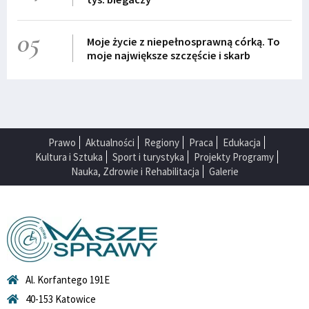
05
Moje życie z niepełnosprawną córką. To
moje największe szczęście i skarb
Prawo
Aktualności
Regiony
Praca
Edukacja
Kultura i Sztuka
Sport i turystyka
Projekty Programy
Nauka, Zdrowie i Rehabilitacja
Galerie
Al. Korfantego 191E
40-153 Katowice