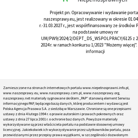
Projekt pn. Opracowywanie i wydawanie porta
naszesprawy.eu, jest realizowany w okresie 01.04
r.-31.03.2027 r., jest współfinansowany ze środków
na podstawie umowy nr
UM/PW9/2024/2/DEPT_DS_WSPOLPRACY/6125 z 24
2024 r. w ramach konkursu 1/2023 "Możemy więcej".
informacji
Zamieszczone na stronach internetowych portalu www.niepelnosprawni.info.pl,
www.naszesprawy.eu, www.naszesprawy.com.pl, www.naszesprawy.org,
naszesprawy.net materiały sygnowane skrótem „PAP” stanowią element Serwisu
informacyjnego PAP, będącego bazą danych, której producentem i wydawcą jest
Polska Agencja Prasowa S.A. z siedzibą w Warszawie. Chronione są one przepisami
ustawy z dnia 4 lutego 1994 r. o prawie autorskim i prawach pokrewnych oraz
ustawy z dnia 27 lipca 2001 r. o ochronie baz danych. Powyższe materiały
wykorzystywane są przez właściciela portalu na podstawie stosownej umowy
licencyjnej. Jakiekolwiek ich wykorzystywanie przez użytkowników portalu, poza
przewidzianymi przez przepisy prawa wyjątkami, w szczególności dozwolonym