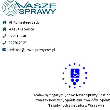
Al. Korfantego 191E
40-153 Katowice
32 253 05 41
32 730 29 28
redakcja@naszesprawy.com.pl
Wydawcą magazynu „nowe Nasze Sprawy” jest Kr
Związek Rewizyjny Spółdzielni Inwalidów i Spółdz
Niewidomych z siedzibą w Warszawie