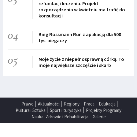
refundacji leczenia. Projekt
rozporządzenia w kwietniu ma trafić do
konsultacji
04
Bieg Rossmann Run z aplikacją dla 500
tys. biegaczy
05
Moje życie z niepełnosprawną córką. To
moje największe szczęście i skarb
Prawo
Aktualności
Regiony
Praca
Edukacja
Kultura i Sztuka
Sport i turystyka
Projekty Programy
Nauka, Zdrowie i Rehabilitacja
Galerie