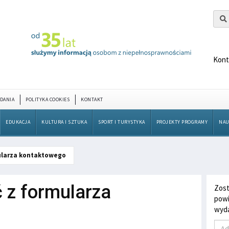
Kont
DANIA
POLITYKA COOKIES
KONTAKT
EDUKACJA
KULTURA I SZTUKA
SPORT I TURYSTYKA
PROJEKTY PROGRAMY
NAU
larza kontaktowego
z formularza
Zost
powi
wyda