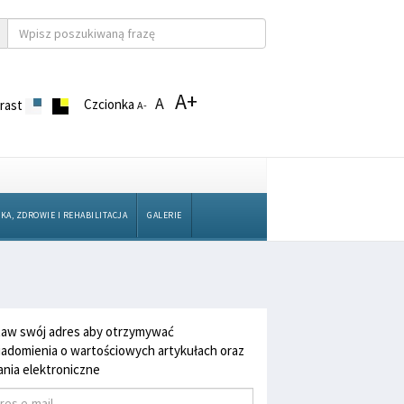
A+
A
Czcionka
rast
A-
KA, ZDROWIE I REHABILITACJA
GALERIE
aw swój adres aby otrzymywać
adomienia o wartościowych artykułach oraz
nia elektroniczne