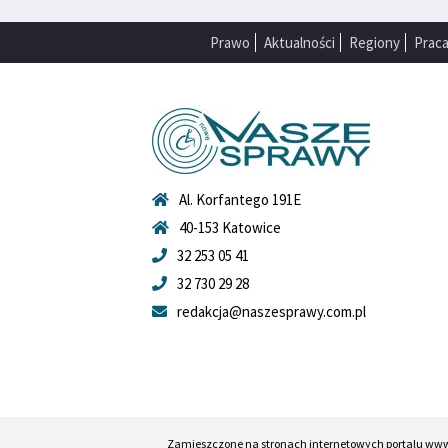
Prawo
Aktualności
Regiony
Prac
Al. Korfantego 191E
40-153 Katowice
32 253 05 41
32 730 29 28
redakcja@naszesprawy.com.pl
Zamieszczone na stronach internetowych portalu ww