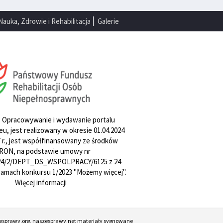
Nauka, Zdrowie i Rehabilitacja
Galerie
. Opracowywanie i wydawanie portalu
u, jest realizowany w okresie 01.04.2024
27 r., jest współfinansowany ze środków
RON, na podstawie umowy nr
4/2/DEPT_DS_WSPOLPRACY/6125 z 24
w ramach konkursu 1/2023 "Możemy więcej".
Więcej informacji
esprawy.org, naszesprawy.net materiały sygnowane