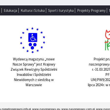
a
Edukacja
Kultura i Sztuka
Sport i turystyka
Projekty Programy
Projekt pn
Wydawcą magazynu „nowe
naszesprawy.e
Nasze Sprawy” jest Krajowy
r.-31.03.20
Związek Rewizyjny Spółdzielni
PF
Inwalidów i Spółdzielni
UM/PW9/202
Niewidomych z siedzibą w
lipca 2024 r. 
Warszawie
w.niepelnosprawni.info.pl, www.naszesprawy.eu, www.naszesprawy.com.pl, www.nasz