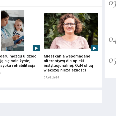
0
0
0
udaru mózgu u dzieci
Mieszkania wspomagane
ą się całe życie;
alternatywą dla opieki
zybka rehabilitacja
instytucjonalnej. OzN chcą
większej niezależności
6
07.08.2026