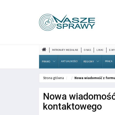
PATRONATY MEDIALNE
O NAS
LINKI
E-WY
AKTUALNOŚCI
PRACA
PRAWO
REGIONY
Strona główna
Nowa wiadomość z formu
Nowa wiadomość 
kontaktowego