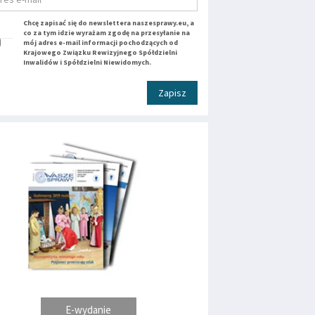
Chcę zapisać się do newslettera naszesprawy.eu, a
co za tym idzie wyrażam zgodę na przesyłanie na
mój adres e-mail informacji pochodzących od
Krajowego Związku Rewizyjnego Spółdzielni
Inwalidów i Spółdzielni Niewidomych.
Zapisz
E-wydanie