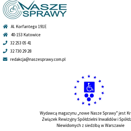
Al. Korfantego 191E
40-153 Katowice
32 253 05 41
32 730 29 28
redakcja@naszesprawy.com.pl
Wydawcą magazynu „nowe Nasze Sprawy” jest Kr
Związek Rewizyjny Spółdzielni Inwalidów i Spółdz
Niewidomych z siedzibą w Warszawie