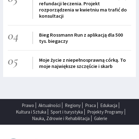
refundacji leczenia. Projekt
rozporządzenia w kwietniu ma trafić do
konsultacji
04
Bieg Rossmann Run z aplikacją dla 500
tys. biegaczy
05
Moje życie z niepełnosprawną córką. To
moje największe szczęście i skarb
Prawo
Aktualności
Regiony
Praca
Edukacja
Kultura i Sztuka
Sport i turystyka
Projekty Programy
Nauka, Zdrowie i Rehabilitacja
Galerie