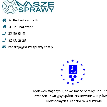
Al. Korfantego 191E
40-153 Katowice
32 253 05 41
32 730 29 28
redakcja@naszesprawy.com.pl
Wydawcą magazynu „nowe Nasze Sprawy” jest Kr
Związek Rewizyjny Spółdzielni Inwalidów i Spółdz
Niewidomych z siedzibą w Warszawie