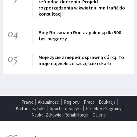
refundacji leczenia. Projekt
rozporządzenia w kwietniu ma trafić do
konsultacji
04
Bieg Rossmann Run z aplikacją dla 500
tys. biegaczy
05
Moje życie z niepełnosprawną córką. To
moje największe szczęście i skarb
Prawo
Aktualności
Regiony
Praca
Edukacja
Kultura i Sztuka
Sport i turystyka
Projekty Programy
Nauka, Zdrowie i Rehabilitacja
Galerie