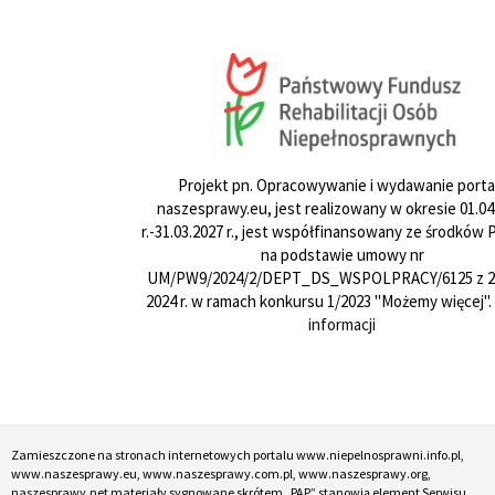
Projekt pn. Opracowywanie i wydawanie porta
naszesprawy.eu, jest realizowany w okresie 01.04
r.-31.03.2027 r., jest współfinansowany ze środków
na podstawie umowy nr
UM/PW9/2024/2/DEPT_DS_WSPOLPRACY/6125 z 24
2024 r. w ramach konkursu 1/2023 "Możemy więcej".
informacji
Zamieszczone na stronach internetowych portalu www.niepelnosprawni.info.pl,
www.naszesprawy.eu, www.naszesprawy.com.pl, www.naszesprawy.org,
naszesprawy.net materiały sygnowane skrótem „PAP” stanowią element Serwisu