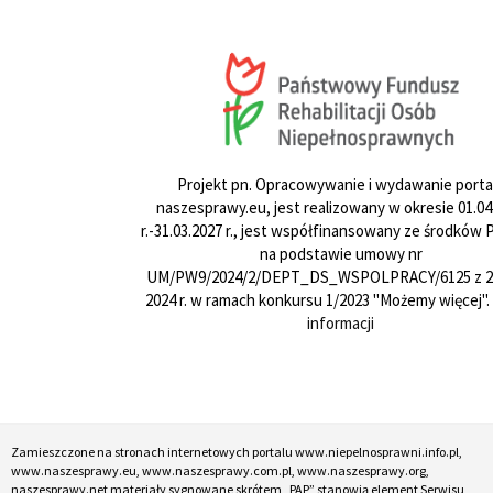
Projekt pn. Opracowywanie i wydawanie porta
naszesprawy.eu, jest realizowany w okresie 01.04
r.-31.03.2027 r., jest współfinansowany ze środków
na podstawie umowy nr
UM/PW9/2024/2/DEPT_DS_WSPOLPRACY/6125 z 24
2024 r. w ramach konkursu 1/2023 "Możemy więcej".
informacji
Zamieszczone na stronach internetowych portalu www.niepelnosprawni.info.pl,
www.naszesprawy.eu, www.naszesprawy.com.pl, www.naszesprawy.org,
naszesprawy.net materiały sygnowane skrótem „PAP” stanowią element Serwisu