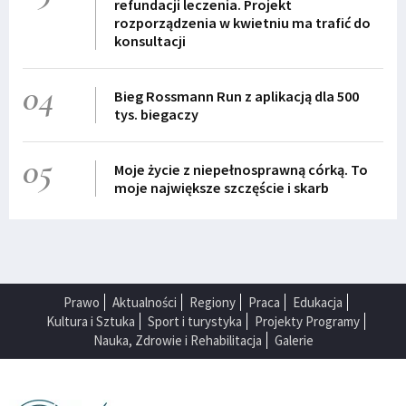
refundacji leczenia. Projekt
rozporządzenia w kwietniu ma trafić do
konsultacji
04
Bieg Rossmann Run z aplikacją dla 500
tys. biegaczy
05
Moje życie z niepełnosprawną córką. To
moje największe szczęście i skarb
Prawo
Aktualności
Regiony
Praca
Edukacja
Kultura i Sztuka
Sport i turystyka
Projekty Programy
Nauka, Zdrowie i Rehabilitacja
Galerie