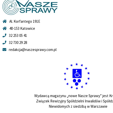
Al. Korfantego 191E
40-153 Katowice
32 253 05 41
32 730 29 28
redakcja@naszesprawy.com.pl
Wydawcą magazynu „nowe Nasze Sprawy” jest Kr
Związek Rewizyjny Spółdzielni Inwalidów i Spółdz
Niewidomych z siedzibą w Warszawie