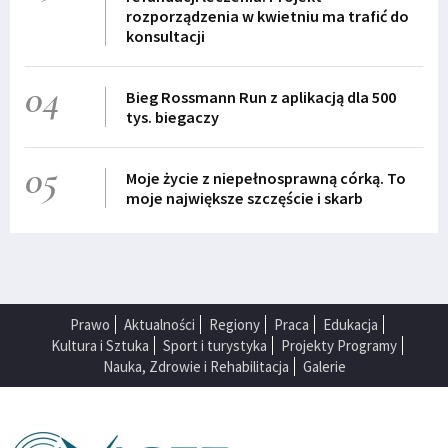
rozporządzenia w kwietniu ma trafić do
konsultacji
04
Bieg Rossmann Run z aplikacją dla 500
tys. biegaczy
05
Moje życie z niepełnosprawną córką. To
moje największe szczęście i skarb
Prawo
Aktualności
Regiony
Praca
Edukacja
Kultura i Sztuka
Sport i turystyka
Projekty Programy
Nauka, Zdrowie i Rehabilitacja
Galerie