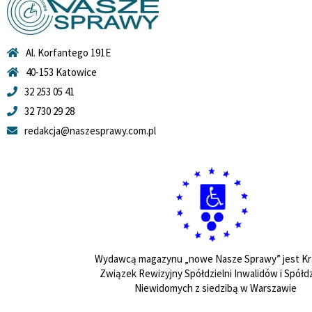
Al. Korfantego 191E
40-153 Katowice
32 253 05 41
32 730 29 28
redakcja@naszesprawy.com.pl
Wydawcą magazynu „nowe Nasze Sprawy” jest Kr
Związek Rewizyjny Spółdzielni Inwalidów i Spółdz
Niewidomych z siedzibą w Warszawie