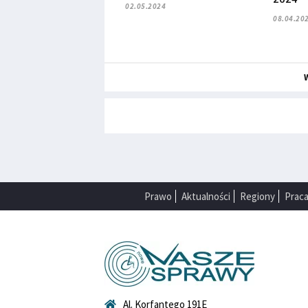
02.05.2024
08.04.20
Prawo
Aktualności
Regiony
Prac
Al. Korfantego 191E