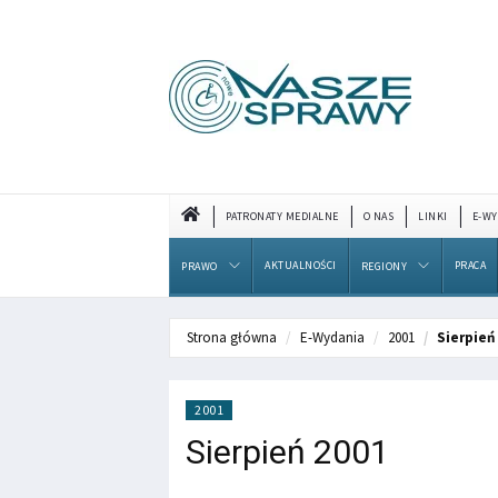
PATRONATY MEDIALNE
O NAS
LINKI
E-WY
AKTUALNOŚCI
PRACA
PRAWO
REGIONY
Strona główna
E-Wydania
2001
Sierpień
2001
Sierpień 2001