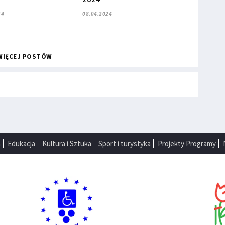
24
08.04.2024
WIĘCEJ POSTÓW
a
Edukacja
Kultura i Sztuka
Sport i turystyka
Projekty Programy