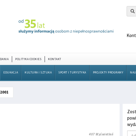
Kont
DANIA
POLITYKA COOKIES
KONTAKT
EDUKACJA
KULTURA I SZTUKA
SPORT I TURYSTYKA
PROJEKTY PROGRAMY
NAU
 2001
Zost
powi
wyda
407 Wyświetleń