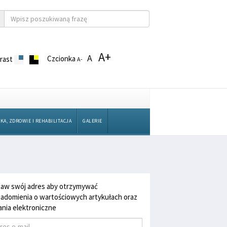
A+
A
Czcionka
rast
A-
KA, ZDROWIE I REHABILITACJA
GALERIE
aw swój adres aby otrzymywać
adomienia o wartościowych artykułach oraz
nia elektroniczne