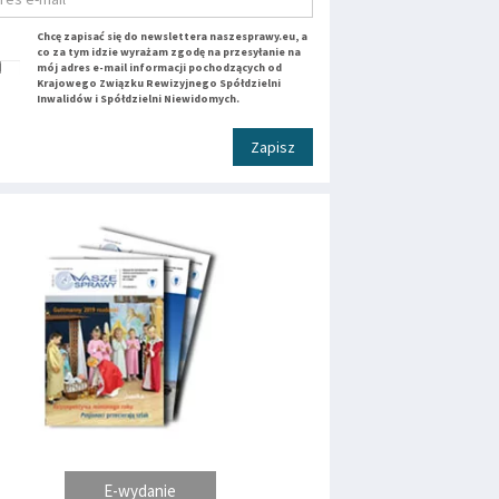
Chcę zapisać się do newslettera naszesprawy.eu, a
co za tym idzie wyrażam zgodę na przesyłanie na
mój adres e-mail informacji pochodzących od
Krajowego Związku Rewizyjnego Spółdzielni
Inwalidów i Spółdzielni Niewidomych.
Zapisz
E-wydanie