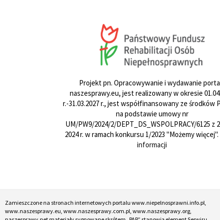
Projekt pn. Opracowywanie i wydawanie porta
naszesprawy.eu, jest realizowany w okresie 01.04
r.-31.03.2027 r., jest współfinansowany ze środków
na podstawie umowy nr
UM/PW9/2024/2/DEPT_DS_WSPOLPRACY/6125 z 24
2024 r. w ramach konkursu 1/2023 "Możemy więcej".
informacji
Zamieszczone na stronach internetowych portalu www.niepelnosprawni.info.pl,
www.naszesprawy.eu, www.naszesprawy.com.pl, www.naszesprawy.org,
naszesprawy.net materiały sygnowane skrótem „PAP” stanowią element Serwisu