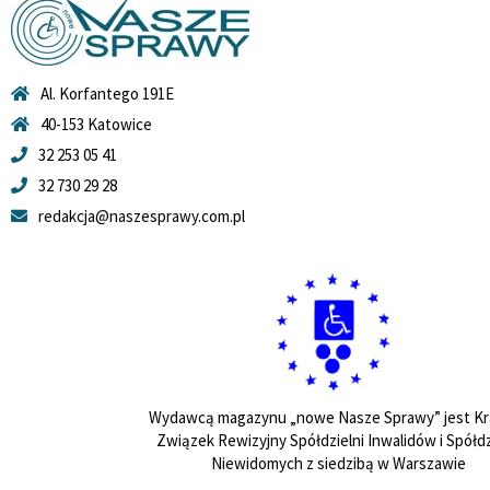
Al. Korfantego 191E
40-153 Katowice
32 253 05 41
32 730 29 28
redakcja@naszesprawy.com.pl
Wydawcą magazynu „nowe Nasze Sprawy” jest Kr
Związek Rewizyjny Spółdzielni Inwalidów i Spółdz
Niewidomych z siedzibą w Warszawie