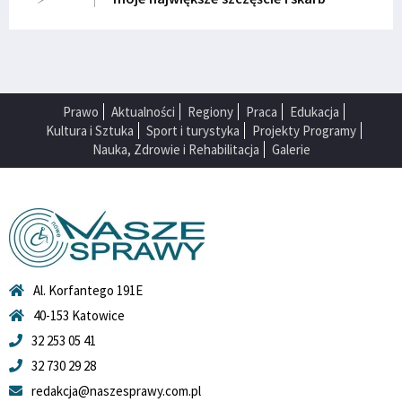
Prawo
Aktualności
Regiony
Praca
Edukacja
Kultura i Sztuka
Sport i turystyka
Projekty Programy
Nauka, Zdrowie i Rehabilitacja
Galerie
Al. Korfantego 191E
40-153 Katowice
32 253 05 41
32 730 29 28
redakcja@naszesprawy.com.pl