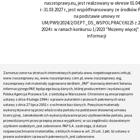
naszesprawy.eu, jest realizowany w okresie 01.04
r.-31.03.2027 r., jest współfinansowany ze środków
na podstawie umowy nr
UM/PW9/2024/2/DEPT_DS_WSPOLPRACY/6125 z 24
2024 r. w ramach konkursu 1/2023 "Możemy więcej".
informacji
Zamieszczone na stronach internetowych portalu www.niepelnosprawni.info.pl,
www.naszesprawy.eu, www.naszesprawy.com.pl, www.naszesprawy.org,
naszesprawy.net materiały sygnowane skrótem „PAP” stanowią element Serwisu
informacyjnego PAP, będącego bazą danych, której producentem i wydawcą jest
Polska Agencja Prasowa S.A. z siedzibą w Warszawie. Chronione są one przepisami
ustawy z dnia 4 lutego 1994 r. o prawie autorskim i prawach pokrewnych oraz
ustawy z dnia 27 lipca 2001 r. o ochronie baz danych. Powyższe materiały
wykorzystywane są przez właściciela portalu na podstawie stosownej umowy
licencyjnej. Jakiekolwiek ich wykorzystywanie przez użytkowników portalu, poza
przewidzianymi przez przepisy prawa wyjątkami, w szczególności dozwolonym
użytkiem osobistym, jest zabronione. PAP S.A. zastrzega, iż dalsze
rozpowszechnianie materiałów, o których mowa w art. 25 ust. 1 pkt. b) ustawy o
prawie autorskim i prawach pokrewnych, jest zabronione.