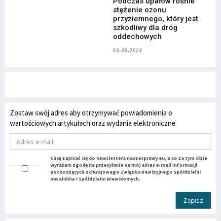
Podczas upałów rośnie
stężenie ozonu
przyziemnego, który jest
szkodliwy dla dróg
oddechowych
06.08.2026
Zostaw swój adres aby otrzymywać powiadomienia o
wartościowych artykułach oraz wydania elektroniczne
Chcę zapisać się do newslettera naszesprawy.eu, a co za tym idzie
wyrażam zgodę na przesyłanie na mój adres e-mail informacji
pochodzących od Krajowego Związku Rewizyjnego Spółdzielni
Inwalidów i Spółdzielni Niewidomych.
Zapisz