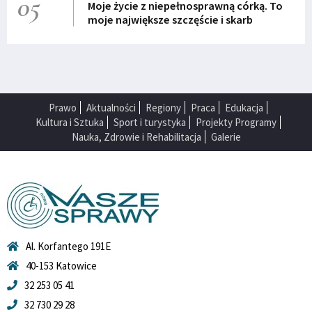
05
Moje życie z niepełnosprawną córką. To
moje największe szczęście i skarb
Prawo
Aktualności
Regiony
Praca
Edukacja
Kultura i Sztuka
Sport i turystyka
Projekty Programy
Nauka, Zdrowie i Rehabilitacja
Galerie
Al. Korfantego 191E
40-153 Katowice
32 253 05 41
32 730 29 28