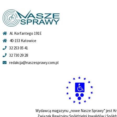
Al. Korfantego 191E
40-153 Katowice
32 253 05 41
32 730 29 28
redakcja@naszesprawy.com.pl
Wydawcą magazynu „nowe Nasze Sprawy” jest Kr
Związek Rewizyjny Spółdzielni Inwalidów i Spółdz