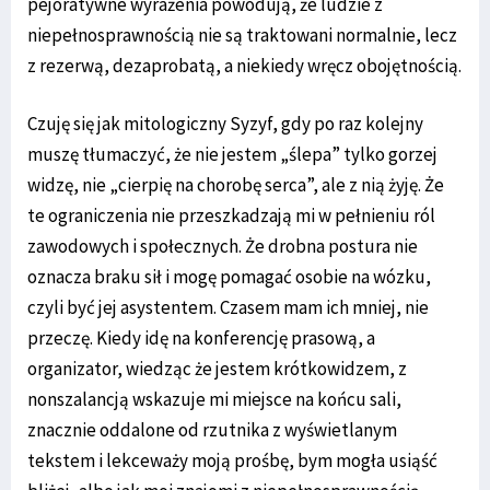
pejoratywne wyrażenia powodują, że ludzie z
niepełnosprawnością nie są traktowani normalnie, lecz
z rezerwą, dezaprobatą, a niekiedy wręcz obojętnością.
Czuję się jak mitologiczny Syzyf, gdy po raz kolejny
muszę tłumaczyć, że nie jestem „ślepa” tylko gorzej
widzę, nie „cierpię na chorobę serca”, ale z nią żyję. Że
te ograniczenia nie przeszkadzają mi w pełnieniu ról
zawodowych i społecznych. Że drobna postura nie
oznacza braku sił i mogę pomagać osobie na wózku,
czyli być jej asystentem. Czasem mam ich mniej, nie
przeczę. Kiedy idę na konferencję prasową, a
organizator, wiedząc że jestem krótkowidzem, z
nonszalancją wskazuje mi miejsce na końcu sali,
znacznie oddalone od rzutnika z wyświetlanym
tekstem i lekceważy moją prośbę, bym mogła usiąść