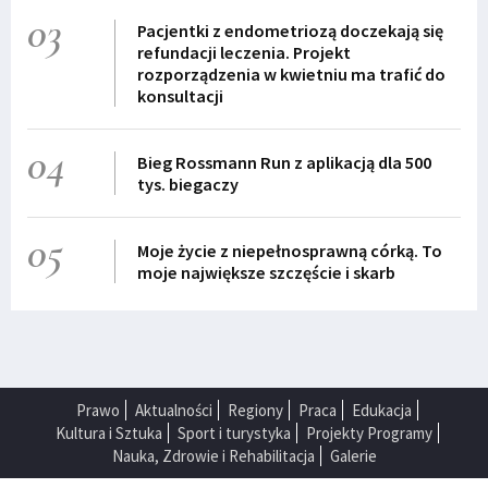
03
Pacjentki z endometriozą doczekają się
refundacji leczenia. Projekt
rozporządzenia w kwietniu ma trafić do
konsultacji
04
Bieg Rossmann Run z aplikacją dla 500
tys. biegaczy
05
Moje życie z niepełnosprawną córką. To
moje największe szczęście i skarb
Prawo
Aktualności
Regiony
Praca
Edukacja
Kultura i Sztuka
Sport i turystyka
Projekty Programy
Nauka, Zdrowie i Rehabilitacja
Galerie