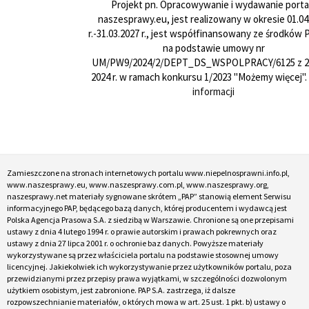
Projekt pn. Opracowywanie i wydawanie porta
naszesprawy.eu, jest realizowany w okresie 01.04
r.-31.03.2027 r., jest współfinansowany ze środków
na podstawie umowy nr
UM/PW9/2024/2/DEPT_DS_WSPOLPRACY/6125 z 24
2024 r. w ramach konkursu 1/2023 "Możemy więcej".
informacji
Zamieszczone na stronach internetowych portalu www.niepelnosprawni.info.pl,
www.naszesprawy.eu, www.naszesprawy.com.pl, www.naszesprawy.org,
naszesprawy.net materiały sygnowane skrótem „PAP” stanowią element Serwisu
informacyjnego PAP, będącego bazą danych, której producentem i wydawcą jest
Polska Agencja Prasowa S.A. z siedzibą w Warszawie. Chronione są one przepisami
ustawy z dnia 4 lutego 1994 r. o prawie autorskim i prawach pokrewnych oraz
ustawy z dnia 27 lipca 2001 r. o ochronie baz danych. Powyższe materiały
wykorzystywane są przez właściciela portalu na podstawie stosownej umowy
licencyjnej. Jakiekolwiek ich wykorzystywanie przez użytkowników portalu, poza
przewidzianymi przez przepisy prawa wyjątkami, w szczególności dozwolonym
użytkiem osobistym, jest zabronione. PAP S.A. zastrzega, iż dalsze
rozpowszechnianie materiałów, o których mowa w art. 25 ust. 1 pkt. b) ustawy o