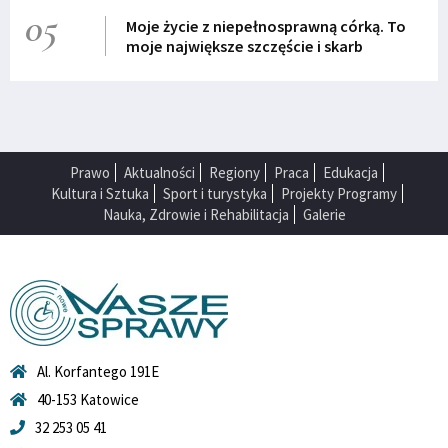
05
Moje życie z niepełnosprawną córką. To
moje największe szczęście i skarb
Prawo
Aktualności
Regiony
Praca
Edukacja
Kultura i Sztuka
Sport i turystyka
Projekty Programy
Nauka, Zdrowie i Rehabilitacja
Galerie
Al. Korfantego 191E
40-153 Katowice
32 253 05 41