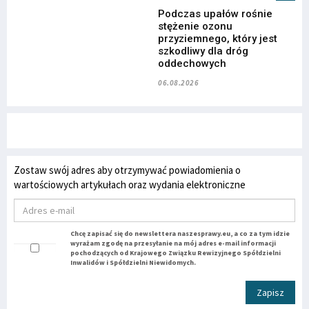
Podczas upałów rośnie
stężenie ozonu
przyziemnego, który jest
szkodliwy dla dróg
oddechowych
06.08.2026
Zostaw swój adres aby otrzymywać powiadomienia o
wartościowych artykułach oraz wydania elektroniczne
Chcę zapisać się do newslettera naszesprawy.eu, a co za tym idzie
wyrażam zgodę na przesyłanie na mój adres e-mail informacji
pochodzących od Krajowego Związku Rewizyjnego Spółdzielni
Inwalidów i Spółdzielni Niewidomych.
Zapisz