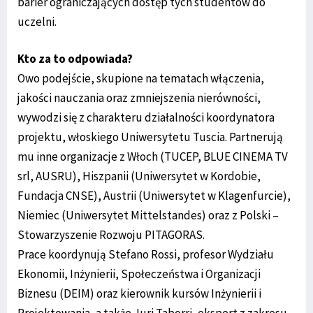
barier ograniczających dostęp tych studentów do
uczelni.
Kto za to odpowiada?
Owo podejście, skupione na tematach włączenia,
jakości nauczania oraz zmniejszenia nierówności,
wywodzi się z charakteru działalności koordynatora
projektu, włoskiego Uniwersytetu Tuscia. Partnerują
mu inne organizacje z Włoch (TUCEP, BLUE CINEMA TV
srl, AUSRU), Hiszpanii (Uniwersytet w Kordobie,
Fundacja CNSE), Austrii (Uniwersytet w Klagenfurcie),
Niemiec (Uniwersytet Mittelstandes) oraz z Polski –
Stowarzyszenie Rozwoju PITAGORAS.
Prace koordynują Stefano Rossi, profesor Wydziału
Ekonomii, Inżynierii, Społeczeństwa i Organizacji
Biznesu (DEIM) oraz kierownik kursów Inżynierii i
Projektowania, a także Juri Taborri, ekspert z zakresu