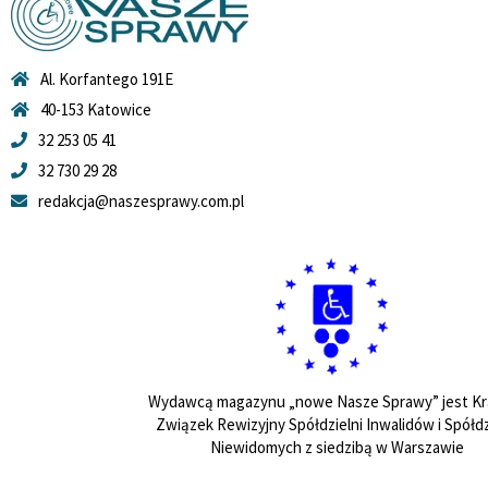
Al. Korfantego 191E
40-153 Katowice
32 253 05 41
32 730 29 28
redakcja@naszesprawy.com.pl
Wydawcą magazynu „nowe Nasze Sprawy” jest Kr
Związek Rewizyjny Spółdzielni Inwalidów i Spółdz
Niewidomych z siedzibą w Warszawie