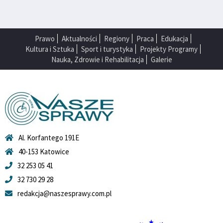
Prawo
Aktualności
Regiony
Praca
Edukacja
Kultura i Sztuka
Sport i turystyka
Projekty Programy
Nauka, Zdrowie i Rehabilitacja
Galerie
Al. Korfantego 191E
40-153 Katowice
32 253 05 41
32 730 29 28
redakcja@naszesprawy.com.pl