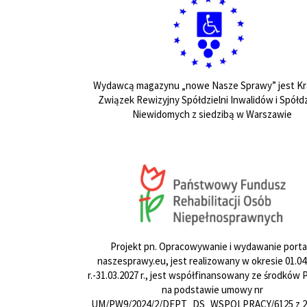
Wydawcą magazynu „nowe Nasze Sprawy” jest Kr
Związek Rewizyjny Spółdzielni Inwalidów i Spółdz
Niewidomych z siedzibą w Warszawie
Projekt pn. Opracowywanie i wydawanie porta
naszesprawy.eu, jest realizowany w okresie 01.04
r.-31.03.2027 r., jest współfinansowany ze środków
na podstawie umowy nr
UM/PW9/2024/2/DEPT_DS_WSPOLPRACY/6125 z 24