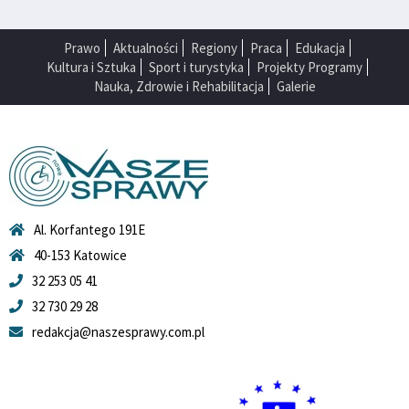
Prawo
Aktualności
Regiony
Praca
Edukacja
Kultura i Sztuka
Sport i turystyka
Projekty Programy
Nauka, Zdrowie i Rehabilitacja
Galerie
Al. Korfantego 191E
40-153 Katowice
32 253 05 41
32 730 29 28
redakcja@naszesprawy.com.pl