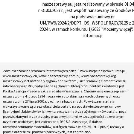
naszesprawy.eu, jest realizowany w okresie 01.04
r.-31.03.2027 r., jest współfinansowany ze środków
na podstawie umowy nr
UM/PW9/2024/2/DEPT_DS_WSPOLPRACY/6125 z 24
2024 r. w ramach konkursu 1/2023 "Możemy więcej".
informacji
Zamieszczone na stronach internetowych portalu www.niepelnosprawni.info.pl,
www.naszesprawy.eu, www.naszesprawy.com.pl, www.naszesprawy.org,
naszesprawy.net materiały sygnowane skrótem „PAP” stanowią element Serwisu
informacyjnego PAP, będącego bazą danych, której producentem i wydawcą jest
Polska Agencja Prasowa S.A. z siedzibą w Warszawie. Chronione są one przepisami
ustawy z dnia 4 lutego 1994 r. o prawie autorskim i prawach pokrewnych oraz
ustawy z dnia 27 lipca 2001 r. o ochronie baz danych. Powyższe materiały
wykorzystywane są przez właściciela portalu na podstawie stosownej umowy
licencyjnej. Jakiekolwiek ich wykorzystywanie przez użytkowników portalu, poza
przewidzianymi przez przepisy prawa wyjątkami, w szczególności dozwolonym
użytkiem osobistym, jest zabronione. PAP S.A. zastrzega, iż dalsze
rozpowszechnianie materiałów, o których mowa w art. 25 ust. 1 pkt. b) ustawy o
prawie autorskim i prawach pokrewnych, jest zabronione.