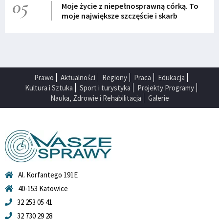
05
Moje życie z niepełnosprawną córką. To
moje największe szczęście i skarb
Prawo
Aktualności
Regiony
Praca
Edukacja
Kultura i Sztuka
Sport i turystyka
Projekty Programy
Nauka, Zdrowie i Rehabilitacja
Galerie
Al. Korfantego 191E
40-153 Katowice
32 253 05 41
32 730 29 28