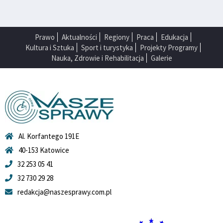
Prawo
Aktualności
Regiony
Praca
Edukacja
Kultura i Sztuka
Sport i turystyka
Projekty Programy
Nauka, Zdrowie i Rehabilitacja
Galerie
Al. Korfantego 191E
40-153 Katowice
32 253 05 41
32 730 29 28
redakcja@naszesprawy.com.pl