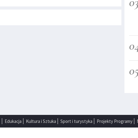
0
0
0
a
Edukacja
Kultura i Sztuka
Sport i turystyka
Projekty Programy