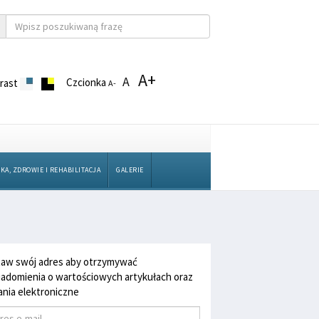
A+
A
Czcionka
rast
A-
KA, ZDROWIE I REHABILITACJA
GALERIE
aw swój adres aby otrzymywać
adomienia o wartościowych artykułach oraz
nia elektroniczne