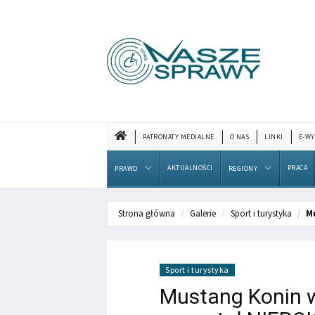
PATRONATY MEDIALNE
O NAS
LINKI
E-WY
AKTUALNOŚCI
PRACA
PRAWO
REGIONY
Strona główna
Galerie
Sport i turystyka
M
Sport i turystyka
Mustang Konin w