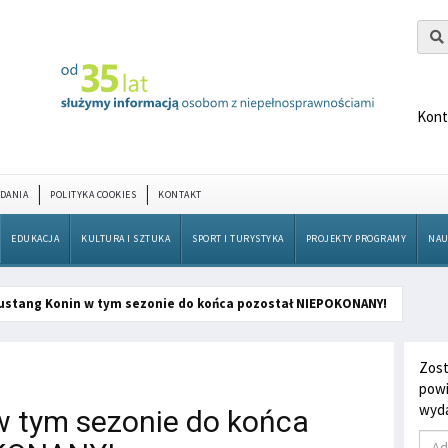
Kont
DANIA
POLITYKA COOKIES
KONTAKT
EDUKACJA
KULTURA I SZTUKA
SPORT I TURYSTYKA
PROJEKTY PROGRAMY
NAU
ustang Konin w tym sezonie do końca pozostał NIEPOKONANY!
Zost
powi
wyda
 tym sezonie do końca