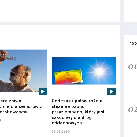
Pop
0
iera żniwo.
Podczas upałów rośnie
0
lnie dla seniorów z
stężenie ozonu
horobowością
przyziemnego, który jest
szkodliwy dla dróg
6
oddechowych
06.08.2026