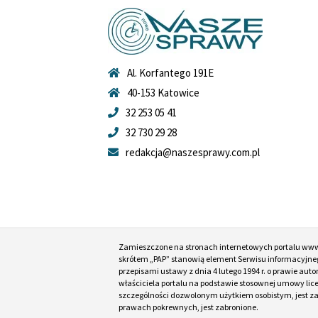
Al. Korfantego 191E
40-153 Katowice
32 253 05 41
32 730 29 28
redakcja@naszesprawy.com.pl
Zamieszczone na stronach internetowych portalu ww
skrótem „PAP” stanowią element Serwisu informacyjneg
przepisami ustawy z dnia 4 lutego 1994 r. o prawie au
właściciela portalu na podstawie stosownej umowy lic
szczególności dozwolonym użytkiem osobistym, jest zabr
prawach pokrewnych, jest zabronione.