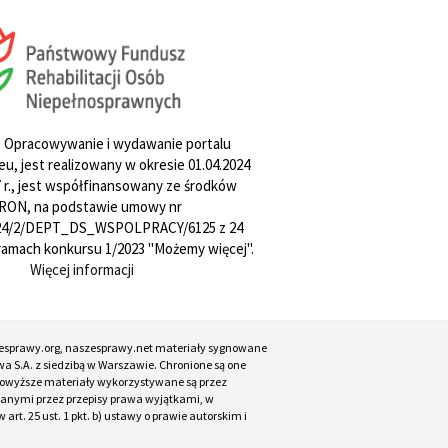
. Opracowywanie i wydawanie portalu
u, jest realizowany w okresie 01.04.2024
27 r., jest współfinansowany ze środków
RON, na podstawie umowy nr
4/2/DEPT_DS_WSPOLPRACY/6125 z 24
w ramach konkursu 1/2023 "Możemy więcej".
Więcej informacji
esprawy.org, naszesprawy.net materiały sygnowane
a S.A. z siedzibą w Warszawie. Chronione są one
. Powyższe materiały wykorzystywane są przez
ianymi przez przepisy prawa wyjątkami, w
t. 25 ust. 1 pkt. b) ustawy o prawie autorskim i