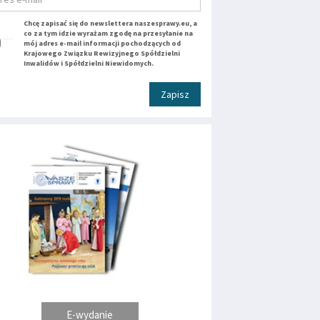
Chcę zapisać się do newslettera naszesprawy.eu, a
co za tym idzie wyrażam zgodę na przesyłanie na
mój adres e-mail informacji pochodzących od
Krajowego Związku Rewizyjnego Spółdzielni
Inwalidów i Spółdzielni Niewidomych.
Zapisz
E-wydanie