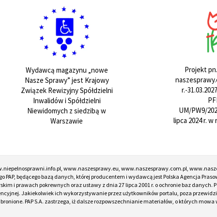
Projekt pn
Wydawcą magazynu „nowe
naszesprawy.e
Nasze Sprawy” jest Krajowy
r.-31.03.20
Związek Rewizyjny Spółdzielni
PF
Inwalidów i Spółdzielni
UM/PW9/202
Niewidomych z siedzibą w
lipca 2024 r. 
Warszawie
w.niepelnosprawni.info.pl, www.naszesprawy.eu, www.naszesprawy.com.pl, www.nasz
o PAP, będącego bazą danych, której producentem i wydawcą jest Polska Agencja Prasow
torskim i prawach pokrewnych oraz ustawy z dnia 27 lipca 2001 r. o ochronie baz danych
encyjnej. Jakiekolwiek ich wykorzystywanie przez użytkowników portalu, poza przewidz
onione. PAP S.A. zastrzega, iż dalsze rozpowszechnianie materiałów, o których mowa w ar