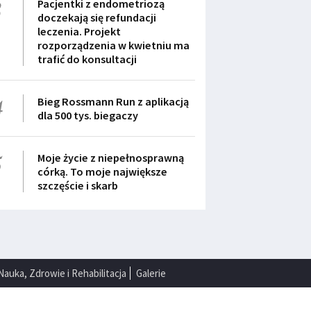
3
Pacjentki z endometriozą
doczekają się refundacji
leczenia. Projekt
rozporządzenia w kwietniu ma
trafić do konsultacji
4
Bieg Rossmann Run z aplikacją
dla 500 tys. biegaczy
5
Moje życie z niepełnosprawną
córką. To moje największe
szczęście i skarb
Nauka, Zdrowie i Rehabilitacja
Galerie