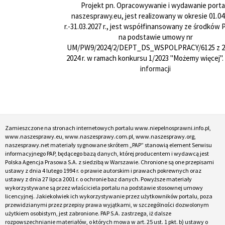
Projekt pn. Opracowywanie i wydawanie porta
naszesprawy.eu, jest realizowany w okresie 01.04
r.-31.03.2027 r., jest współfinansowany ze środków
na podstawie umowy nr
UM/PW9/2024/2/DEPT_DS_WSPOLPRACY/6125 z 24
2024 r. w ramach konkursu 1/2023 "Możemy więcej".
informacji
Zamieszczone na stronach internetowych portalu www.niepelnosprawni.info.pl,
www.naszesprawy.eu, www.naszesprawy.com.pl, www.naszesprawy.org,
naszesprawy.net materiały sygnowane skrótem „PAP” stanowią element Serwisu
informacyjnego PAP, będącego bazą danych, której producentem i wydawcą jest
Polska Agencja Prasowa S.A. z siedzibą w Warszawie. Chronione są one przepisami
ustawy z dnia 4 lutego 1994 r. o prawie autorskim i prawach pokrewnych oraz
ustawy z dnia 27 lipca 2001 r. o ochronie baz danych. Powyższe materiały
wykorzystywane są przez właściciela portalu na podstawie stosownej umowy
licencyjnej. Jakiekolwiek ich wykorzystywanie przez użytkowników portalu, poza
przewidzianymi przez przepisy prawa wyjątkami, w szczególności dozwolonym
użytkiem osobistym, jest zabronione. PAP S.A. zastrzega, iż dalsze
rozpowszechnianie materiałów, o których mowa w art. 25 ust. 1 pkt. b) ustawy o