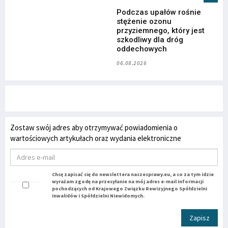
Podczas upałów rośnie
stężenie ozonu
przyziemnego, który jest
szkodliwy dla dróg
oddechowych
06.08.2026
Zostaw swój adres aby otrzymywać powiadomienia o
wartościowych artykułach oraz wydania elektroniczne
Chcę zapisać się do newslettera naszesprawy.eu, a co za tym idzie
wyrażam zgodę na przesyłanie na mój adres e-mail informacji
pochodzących od Krajowego Związku Rewizyjnego Spółdzielni
Inwalidów i Spółdzielni Niewidomych.
Zapisz