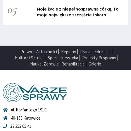
05
Moje życie z niepełnosprawną córką. To
moje największe szczęście i skarb
Prawo
Aktualności
Regiony
Praca
Edukacja
Kultura i Sztuka
Sport i turystyka
Projekty Programy
Nauka, Zdrowie i Rehabilitacja
Galerie
Al. Korfantego 191E
40-153 Katowice
32 253 05 41