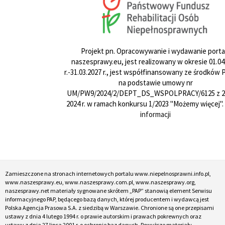
Projekt pn. Opracowywanie i wydawanie porta
naszesprawy.eu, jest realizowany w okresie 01.04
r.-31.03.2027 r., jest współfinansowany ze środków
na podstawie umowy nr
UM/PW9/2024/2/DEPT_DS_WSPOLPRACY/6125 z 24
2024 r. w ramach konkursu 1/2023 "Możemy więcej".
informacji
Zamieszczone na stronach internetowych portalu www.niepelnosprawni.info.pl,
www.naszesprawy.eu, www.naszesprawy.com.pl, www.naszesprawy.org,
naszesprawy.net materiały sygnowane skrótem „PAP” stanowią element Serwisu
informacyjnego PAP, będącego bazą danych, której producentem i wydawcą jest
Polska Agencja Prasowa S.A. z siedzibą w Warszawie. Chronione są one przepisami
ustawy z dnia 4 lutego 1994 r. o prawie autorskim i prawach pokrewnych oraz
ustawy z dnia 27 lipca 2001 r. o ochronie baz danych. Powyższe materiały