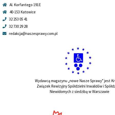
Al. Korfantego 191E
40-153 Katowice
32 253 05 41
32 730 29 28
redakcja@naszesprawy.com.pl
Wydawcą magazynu „nowe Nasze Sprawy” jest Kr
Związek Rewizyjny Spółdzielni Inwalidów i Spółdz
Niewidomych z siedzibą w Warszawie