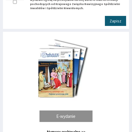
pochodzących od Krajowego Związku Rewizyjnego Spółdzielni
Inwalidów i Spółdzielni Niewidomych.
Zapisz
E-wydanie
Numery archiwalne >>