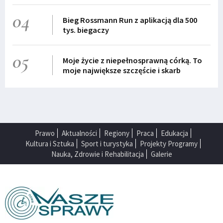
04
Bieg Rossmann Run z aplikacją dla 500
tys. biegaczy
05
Moje życie z niepełnosprawną córką. To
moje największe szczęście i skarb
Prawo
Aktualności
Regiony
Praca
Edukacja
Kultura i Sztuka
Sport i turystyka
Projekty Programy
Nauka, Zdrowie i Rehabilitacja
Galerie