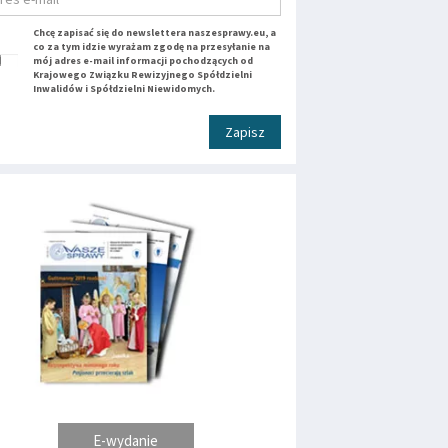
Chcę zapisać się do newslettera naszesprawy.eu, a
co za tym idzie wyrażam zgodę na przesyłanie na
mój adres e-mail informacji pochodzących od
Krajowego Związku Rewizyjnego Spółdzielni
Inwalidów i Spółdzielni Niewidomych.
Zapisz
E-wydanie