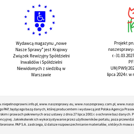
Projekt pn
Wydawcą magazynu „nowe
naszesprawy.e
Nasze Sprawy” jest Krajowy
r.-31.03.20
Związek Rewizyjny Spółdzielni
PF
Inwalidów i Spółdzielni
UM/PW9/202
Niewidomych z siedzibą w
lipca 2024 r. 
Warszawie
w.niepelnosprawni.info.pl, www.naszesprawy.eu, www.naszesprawy.com.pl, www.nasz
o PAP, będącego bazą danych, której producentem i wydawcą jest Polska Agencja Prasow
torskim i prawach pokrewnych oraz ustawy z dnia 27 lipca 2001 r. o ochronie baz danych
encyjnej. Jakiekolwiek ich wykorzystywanie przez użytkowników portalu, poza przewidz
onione. PAP S.A. zastrzega, iż dalsze rozpowszechnianie materiałów, o których mowa w ar