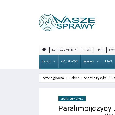
PATRONATY MEDIALNE
O NAS
LINKI
E-WY
AKTUALNOŚCI
PRACA
PRAWO
REGIONY
Strona główna
Galerie
Sport i turystyka
Pa
Sport i turystyka
Paralimpijczycy 