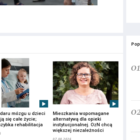
Pop
0
0
udaru mózgu u dzieci
Mieszkania wspomagane
ą się całe życie;
alternatywą dla opieki
zybka rehabilitacja
instytucjonalnej. OzN chcą
większej niezależności
6
07.08.2026