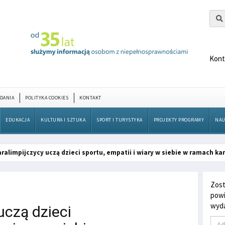
Kont
DANIA
POLITYKA COOKIES
KONTAKT
EDUKACJA
KULTURA I SZTUKA
SPORT I TURYSTYKA
PROJEKTY PROGRAMY
NAU
ralimpijczycy uczą dzieci sportu, empatii i wiary w siebie w ramach k
Zost
powi
wyda
uczą dzieci