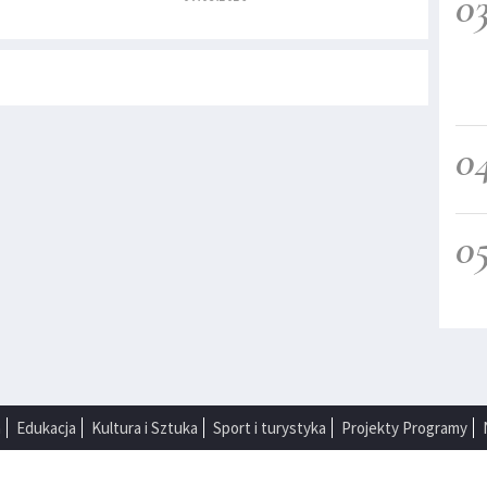
0
0
0
a
Edukacja
Kultura i Sztuka
Sport i turystyka
Projekty Programy