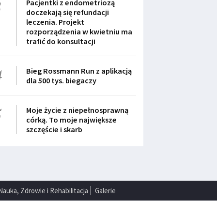
3
Pacjentki z endometriozą
doczekają się refundacji
leczenia. Projekt
rozporządzenia w kwietniu ma
trafić do konsultacji
4
Bieg Rossmann Run z aplikacją
dla 500 tys. biegaczy
5
Moje życie z niepełnosprawną
córką. To moje największe
szczęście i skarb
Nauka, Zdrowie i Rehabilitacja
Galerie