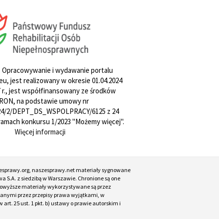
. Opracowywanie i wydawanie portalu
u, jest realizowany w okresie 01.04.2024
27 r., jest współfinansowany ze środków
RON, na podstawie umowy nr
4/2/DEPT_DS_WSPOLPRACY/6125 z 24
w ramach konkursu 1/2023 "Możemy więcej".
Więcej informacji
esprawy.org, naszesprawy.net materiały sygnowane
a S.A. z siedzibą w Warszawie. Chronione są one
. Powyższe materiały wykorzystywane są przez
ianymi przez przepisy prawa wyjątkami, w
t. 25 ust. 1 pkt. b) ustawy o prawie autorskim i