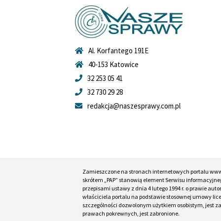
Al. Korfantego 191E
40-153 Katowice
32 253 05 41
32 730 29 28
redakcja@naszesprawy.com.pl
Zamieszczone na stronach internetowych portalu ww
skrótem „PAP” stanowią element Serwisu informacyjneg
przepisami ustawy z dnia 4 lutego 1994 r. o prawie au
właściciela portalu na podstawie stosownej umowy lic
szczególności dozwolonym użytkiem osobistym, jest zabr
prawach pokrewnych, jest zabronione.