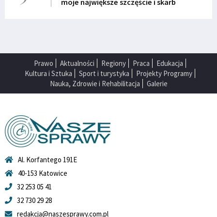
moje największe szczęście i skarb
Prawo
Aktualności
Regiony
Praca
Edukacja
Kultura i Sztuka
Sport i turystyka
Projekty Programy
Nauka, Zdrowie i Rehabilitacja
Galerie
Al. Korfantego 191E
40-153 Katowice
32 253 05 41
32 730 29 28
redakcja@naszesprawy.com.pl