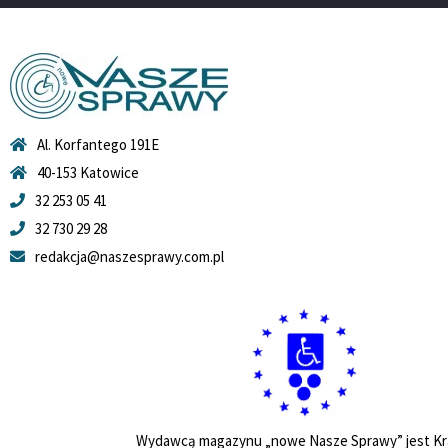
Al. Korfantego 191E
40-153 Katowice
32 253 05 41
32 730 29 28
redakcja@naszesprawy.com.pl
Wydawcą magazynu „nowe Nasze Sprawy” jest Kr