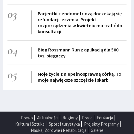
03
Pacjentki z endometriozą doczekają się
refundacji leczenia. Projekt
rozporządzenia w kwietniu ma trafić do
konsultacji
04
Bieg Rossmann Run z aplikacją dla 500
tys. biegaczy
05
Moje życie z niepełnosprawną córką. To
moje największe szczęście i skarb
Prawo
Aktualności
Regiony
Praca
Edukacja
Kultura i Sztuka
Sport i turystyka
Projekty Programy
Nauka, Zdrowie i Rehabilitacja
Galerie