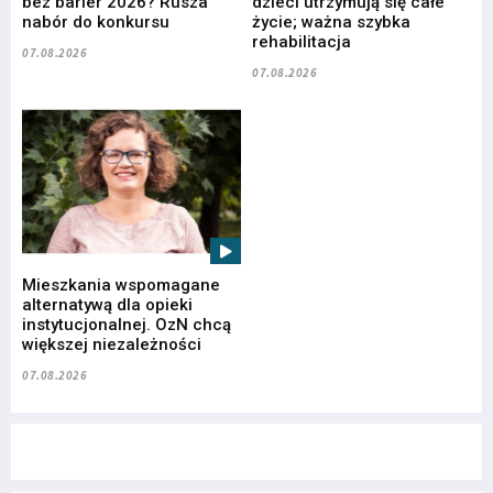
bez barier 2026? Rusza
dzieci utrzymują się całe
nabór do konkursu
życie; ważna szybka
rehabilitacja
07.08.2026
07.08.2026
Mieszkania wspomagane
alternatywą dla opieki
instytucjonalnej. OzN chcą
większej niezależności
07.08.2026