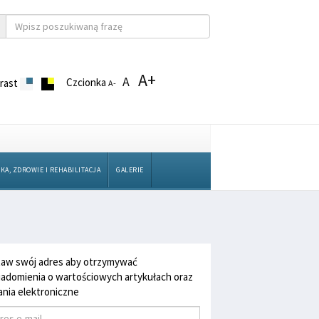
A+
A
Czcionka
rast
A-
KA, ZDROWIE I REHABILITACJA
GALERIE
aw swój adres aby otrzymywać
adomienia o wartościowych artykułach oraz
nia elektroniczne