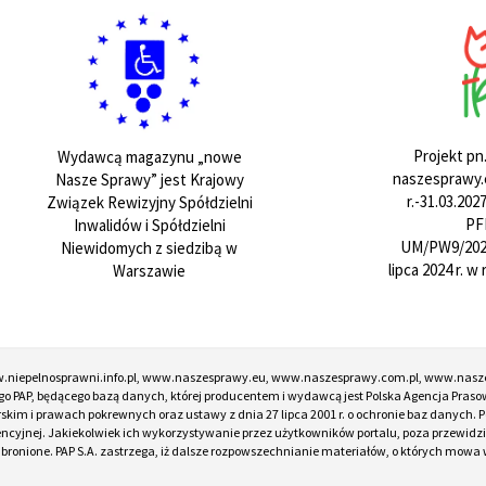
Projekt pn
Wydawcą magazynu „nowe
naszesprawy.e
Nasze Sprawy” jest Krajowy
r.-31.03.20
Związek Rewizyjny Spółdzielni
PF
Inwalidów i Spółdzielni
UM/PW9/202
Niewidomych z siedzibą w
lipca 2024 r. 
Warszawie
w.niepelnosprawni.info.pl, www.naszesprawy.eu, www.naszesprawy.com.pl, www.nasz
o PAP, będącego bazą danych, której producentem i wydawcą jest Polska Agencja Prasow
torskim i prawach pokrewnych oraz ustawy z dnia 27 lipca 2001 r. o ochronie baz danych
encyjnej. Jakiekolwiek ich wykorzystywanie przez użytkowników portalu, poza przewidz
onione. PAP S.A. zastrzega, iż dalsze rozpowszechnianie materiałów, o których mowa w ar