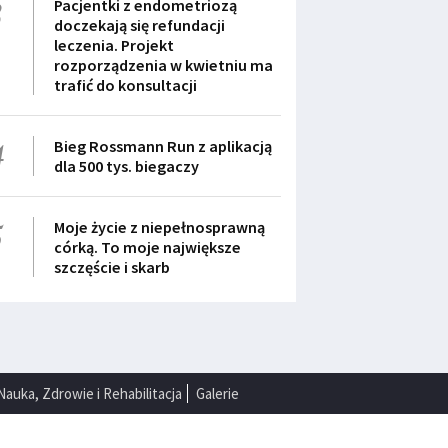
3
Pacjentki z endometriozą
doczekają się refundacji
leczenia. Projekt
rozporządzenia w kwietniu ma
trafić do konsultacji
4
Bieg Rossmann Run z aplikacją
dla 500 tys. biegaczy
5
Moje życie z niepełnosprawną
córką. To moje największe
szczęście i skarb
Nauka, Zdrowie i Rehabilitacja
Galerie