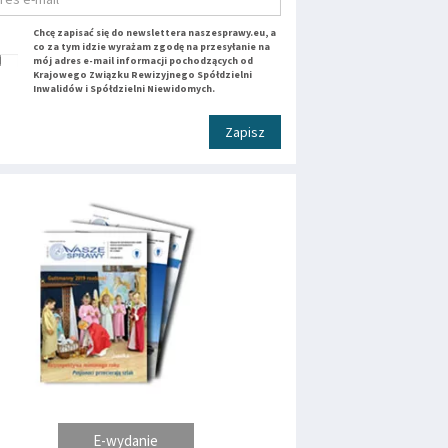
Chcę zapisać się do newslettera naszesprawy.eu, a
co za tym idzie wyrażam zgodę na przesyłanie na
mój adres e-mail informacji pochodzących od
Krajowego Związku Rewizyjnego Spółdzielni
Inwalidów i Spółdzielni Niewidomych.
Zapisz
E-wydanie