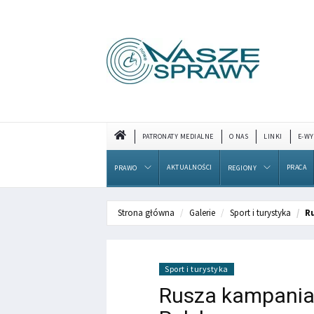
PATRONATY MEDIALNE
O NAS
LINKI
E-WY
AKTUALNOŚCI
PRACA
PRAWO
REGIONY
Strona główna
Galerie
Sport i turystyka
R
Sport i turystyka
Rusza kampania