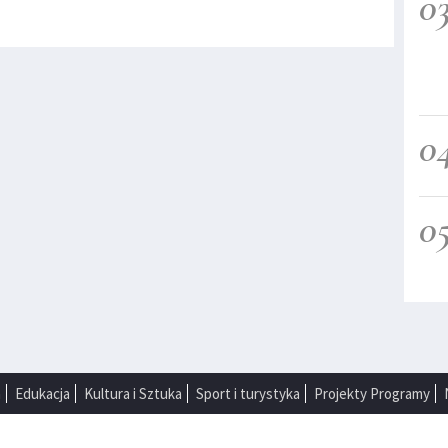
0
0
0
a
Edukacja
Kultura i Sztuka
Sport i turystyka
Projekty Programy