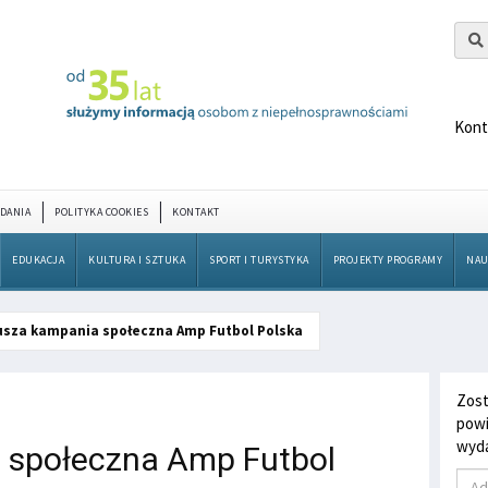
Kont
DANIA
POLITYKA COOKIES
KONTAKT
EDUKACJA
KULTURA I SZTUKA
SPORT I TURYSTYKA
PROJEKTY PROGRAMY
NAU
usza kampania społeczna Amp Futbol Polska
Zost
powi
wyda
 społeczna Amp Futbol