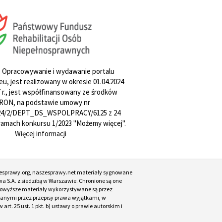
. Opracowywanie i wydawanie portalu
u, jest realizowany w okresie 01.04.2024
27 r., jest współfinansowany ze środków
RON, na podstawie umowy nr
4/2/DEPT_DS_WSPOLPRACY/6125 z 24
w ramach konkursu 1/2023 "Możemy więcej".
Więcej informacji
esprawy.org, naszesprawy.net materiały sygnowane
a S.A. z siedzibą w Warszawie. Chronione są one
. Powyższe materiały wykorzystywane są przez
ianymi przez przepisy prawa wyjątkami, w
t. 25 ust. 1 pkt. b) ustawy o prawie autorskim i