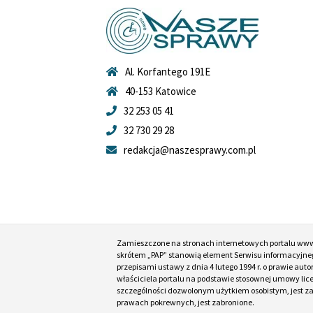
Al. Korfantego 191E
40-153 Katowice
32 253 05 41
32 730 29 28
redakcja@naszesprawy.com.pl
Zamieszczone na stronach internetowych portalu ww
skrótem „PAP” stanowią element Serwisu informacyjneg
przepisami ustawy z dnia 4 lutego 1994 r. o prawie au
właściciela portalu na podstawie stosownej umowy lic
szczególności dozwolonym użytkiem osobistym, jest zabr
prawach pokrewnych, jest zabronione.